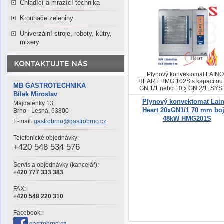
Chladící a mrazící technika
Krouhače zeleniny
Univerzální stroje, roboty, kútry,
mixery
Plynový konvektomat LAIN
HEART HMG 102S s kapacitou 
MB GASTROTECHNIKA
GN 1/1 nebo 10 x GN 2/1, SY
Bílek Miroslav
PROTI USAZOVÁNÍ VÁPENA
Plynový konvektomat Lai
SOLÍ CALOUT
Majdalenky 13
Heart 20xGN1/1 70 mm boj
Brno - Lesná, 63800
48kW HMG201S
E-mail:
gastrobrno@gastrobrno.cz
Telefonické objednávky:
+420 548 534 576
Servis a objednávky (kancelář):
+420 777 333 383
FAX:
+420 548 220 310
Facebook: