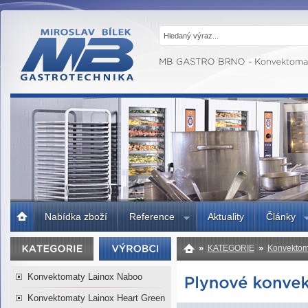
MB GASTRO
BRNO -
Gastrotechnika,
profesionální
kuchyně
Úvodní
Nabídka zboží
Reference
Aktuality
Články
strana
»
»
KATEGORIE
Konvektom
Konvektomaty Lainox Naboo
Konvektomaty Lainox Heart Green