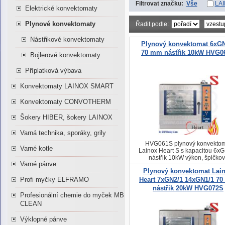
Filtrovat značku:
Vše
LA
Elektrické konvektomaty
Plynové konvektomaty
Řadit podle:
Nástřikové konvektomaty
Plynový konvektomat 6xGN
70 mm nástřik 10kW HVG0
Bojlerové konvektomaty
Příplatková výbava
Konvektomaty LAINOX SMART
Konvektomaty CONVOTHERM
Šokery HIBER, šokery LAINOX
Varná technika, sporáky, grily
HVG061S plynový konvektom
Varné kotle
Lainox Heart S s kapacitou 6x
nástřik 10kW výkon, špičkov
Varné pánve
ekonomický provoz
Plynový konvektomat Lai
Profi myčky ELFRAMO
Heart 7xGN2/1 14xGN1/1 7
nástřik 20kW HVG072S
Profesionální chemie do myček MB
CLEAN
Výklopné pánve