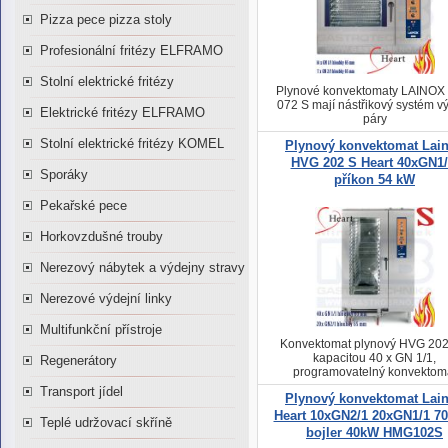
Pizza pece pizza stoly
Profesionální fritézy ELFRAMO
Stolní elektrické fritézy
Plynové konvektomaty LAINOX
072 S mají nástřikový systém v
Elektrické fritézy ELFRAMO
páry
Stolní elektrické fritézy KOMEL
Plynový konvektomat Lai
HVG 202 S Heart 40xGN1/
Sporáky
příkon 54 kW
Pekařské pece
Horkovzdušné trouby
Nerezový nábytek a výdejny stravy
Nerezové výdejní linky
Multifunkční přístroje
Konvektomat plynový HVG 202
kapacitou 40 x GN 1/1,
Regenerátory
programovatelný konvektom
plynový
Transport jídel
Plynový konvektomat Lai
Heart 10xGN2/1 20xGN1/1 7
Teplé udržovací skříně
bojler 40kW HMG102S