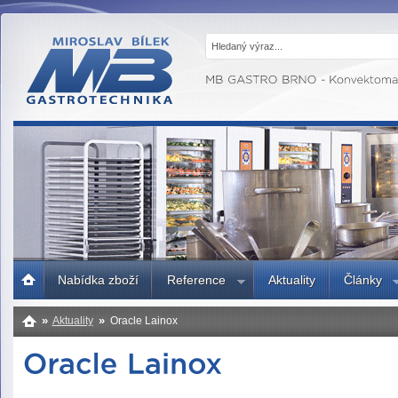
MB GASTRO
BRNO -
Gastrotechnika,
profesionální
kuchyně
Úvodní
Nabídka zboží
Reference
Aktuality
Články
strana
»
»
Aktuality
Oracle Lainox