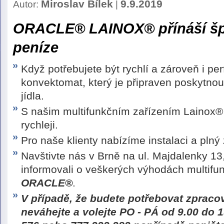
Miroslav Bílek
9.9.2019
Autor:
|
ORACLE® LAINOX
®
přínáší š
peníze
Když potřebujete být rychlí a zároveň i per
konvektomat, který je připraven poskytnout
jídla.
S našim multifunkčním zařízením Lainox® 
rychleji.
Pro naše klienty nabízíme instalaci a plný
Navštivte nás v Brně na ul. Majdalenky 1
informovali o veškerých výhodách multifu
ORACLE®
.
V případě, že budete potřebovat zpraco
neváhejte a volejte PO - PÁ od 9.00 do 