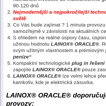
90-120 dnů
Nejmodernější a nejpokročilejší techn
světě
Co Vás bude zajímat ? 1 minuta provozu s
samozřejmě v závislosti na aktuálních ce
S ohledem na reálné úspory času, úsporu 
užitnou hodnotu
LAINOX® ORACLE®
. R
svým užitným vlastnostem a prémiovým 
peníze“
Kompaktní technologické
plug in řešení
zapojíte
LAINOX® ORACLE®
pouze zasu
LAINOX® ORACLE®
lze velmi lehce pře
kamkoliv, kde je elektrická zásuvka.
LAINOX® ORACLE®
doporučuj
provozy: