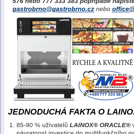
576
nebo
777 333 383
popřípadě napišt
gastrobrno@gastrobrno.cz
nebo
of
fice
JEDNODUCHÁ FAKTA O LAIN
85-90 % uživatelů
LAINOX® ORACLE®
v
návratnost investice do multifunkčního g