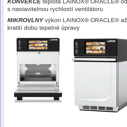
KONVEKCE
teplota LAINOX® ORACLE® o
s nastavitelnou rychlostí ventilátoru
MIKROVLNY
výkon LAINOX® ORACLE® a
kratší dobu tepelné úpravy