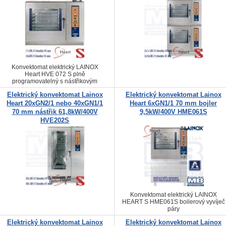
Konvektomat elektrický LAINOX
Heart HVE 072 S plně
programovatelný s nástřikovým
systémem vývinu páry
Elektrický konvektomat Lainox
Elektrický konvektomat Lainox
Heart 20xGN2/1 nebo 40xGN1/1
Heart 6xGN1/1 70 mm bojler
70 mm nástřik 61,8kW/400V
9,5kW/400V HME061S
HVE202S
Konvektomat elektrický LAINOX
HEART S HME061S boilerový vyvíječ
páry
Elektrický konvektomat Lainox
Elektrický konvektomat Lainox