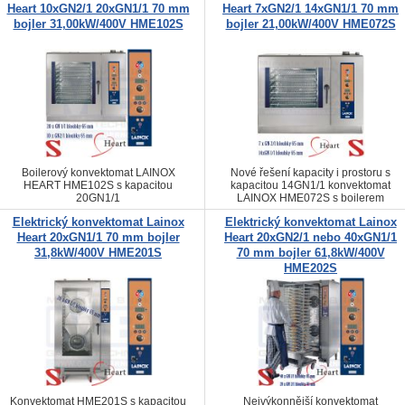
Heart 10xGN2/1 20xGN1/1 70 mm
Heart 7xGN2/1 14xGN1/1 70 mm
bojler 31,00kW/400V HME102S
bojler 21,00kW/400V HME072S
Boilerový konvektomat LAINOX
Nové řešení kapacity i prostoru s
HEART HME102S s kapacitou
kapacitou 14GN1/1 konvektomat
20GN1/1
LAINOX HME072S s boilerem
Elektrický konvektomat Lainox
Elektrický konvektomat Lainox
Heart 20xGN1/1 70 mm bojler
Heart 20xGN2/1 nebo 40xGN1/1
31,8kW/400V HME201S
70 mm bojler 61,8kW/400V
HME202S
Konvektomat HME201S s kapacitou
Nejvýkonnější konvektomat