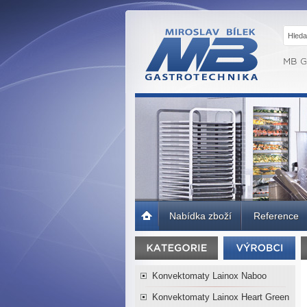
MB GASTRO
BRNO -
Gastrotechnika,
profesionální
kuchyně
Úvodní
Nabídka zboží
Reference
strana
Konvektomaty Lainox Naboo
Konvektomaty Lainox Heart Green