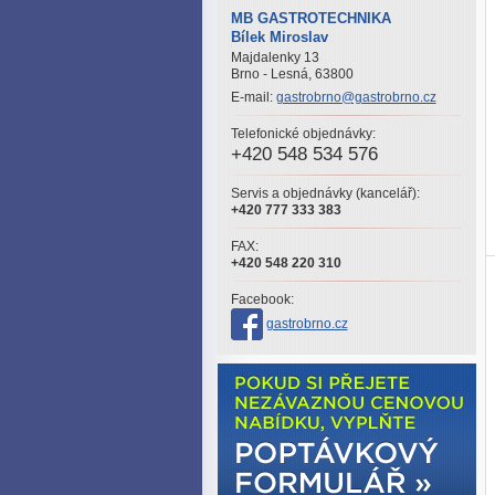
MB GASTROTECHNIKA
Bílek Miroslav
Majdalenky 13
Brno - Lesná, 63800
E-mail:
gastrobrno@gastrobrno.cz
Telefonické objednávky:
+420 548 534 576
Servis a objednávky (kancelář):
+420 777 333 383
FAX:
+420 548 220 310
Facebook:
gastrobrno.cz