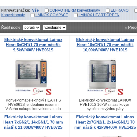
Filtrovat značku:
Vše
CONVOTHERM konvektomaty
ELFRAMO
Konvektomaty
LAINOX COMPACT
LAINOX HEART GREEN
« Před
Řadit podle:
Elektrický konvektomat Lainox
Elektrický konvektomat Lainox
Heart 6xGN1/1 70 mm nástřik
Heart 10xGN1/1 70 mm nástřik
9,5kW/400V HVE061S
16,00kW/400V HVE101S
Konvektomat elektrický HEART S
Elektrický konvektomat LAINOX
HVE061S je ideálním řešením
HVE101S 16kW s nástřikovým
Vašeho nákupu konvektomatu do
systémem vývinu páry
moderní kuchyně
Elektrický konvektomat Lainox
Elektrický konvektomat Lainox
Heart 7xGN2/1 14xGN1/1 70 mm
Heart 2x7GN2/1, 2x14xGN1/1 70
nástřik 21,00kW/400V HVE072S
mm nástřik 42kW/400V HVE142S