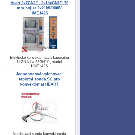
Heart 2x7GN2/1, 2x14xGN1/1 70
mm bojler 2x21kW/400V
HME142S
Elektrické konvektomaty s kapacitou
14GN1/1 a 28GN1/1, model
HME142S
Jednobodová vpichovací
teplotní sonda SC pro
konvektomat HEART
Vpichovací sonda konvektomatu