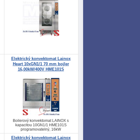
Elektrický konvektomat Lainox
Heart 10xGN1/1 70 mm bojler
16,00kW/400V HME101S
Boilerový konvektomat LAINOX s
kapacitou 10GN1/1 HME101S
programovatelný, 16kW
Elektrický konvektomat Lainox