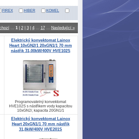
FIREX
HIBER
KOMEL
chozí
...
1
|
2
|
3
|
4
...
17
...
Nasledující »
Elektrický konvektomat Lainox
Heart 10xGN2/1 20xGN1/1 70 mm
nástřik 31,00kW/400V HVE102S
Programovatelný konvektomat
HVE102S s nástřikem vody kapacitou
10xGN2/, kapacita 20GN1/1
Elektrický konvektomat Lainox
Heart 20xGN1/1 70 mm nástřik
31,8kW/400V HVE201S