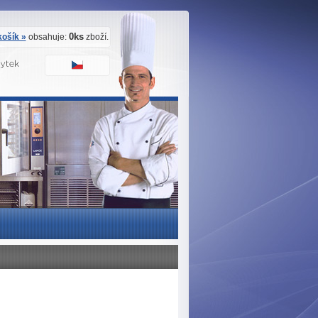
0ks
ošík »
obsahuje:
zboží.