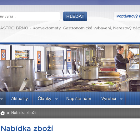
Poptávkový k
Aktuality
Články
Napište nám
Výrobci
»
Nabídka zboží