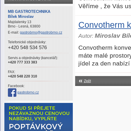
Věříme , že Vás u
MB GASTROTECHNIKA
Bílek Miroslav
Majdalenky 13
Convotherm k
Brno - Lesná, 63800
E-mail:
gastrobrno@gastrobrno.cz
Miroslav Bíl
Autor:
Telefonické objednávky:
Convotherm konvek
+420 548 534 576
máte malé prostory
Servis a objednávky (kancelář):
jídel za den nabíz
+420 777 333 383
FAX:
+420 548 220 310
Zpět
Facebook:
gastrobrno.cz