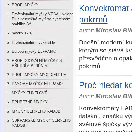
PROFI MYČKY
Konvektomat a
Profesionální myčky VEBA Hygiene
pokrmů
Plus bezpečné mytí se systémem
stability BA
Miroslav Bíl
Autor:
myčky skla
Dnešní moderní ku
Profesionální myčky skla
kterým se stává kva
Barové myčky ELFRAMO
přesvědčen o opaku
PROFESIONÁLNÍ MYČKY S
pokrmů
PŘEDNÍM PLNĚNÍM
PROFI MYČKY MYCÍ CENTRA
Proč hledat k
PÁSOVÉ MYČKY ELFRAMO
MYČKY TUNELOVÉ
Miroslav Bíl
Autor:
PRŮBĚŽNÉ MYČKY
Konvektomaty LAI
MYČKY ČERNÉHO NÁDOBÍ
italskou značku vý
CUKRÁŘSKÉ MYČKY ČERNÉHO
světové špičky výv
NÁDOBÍ
gastronomie vyžaduj