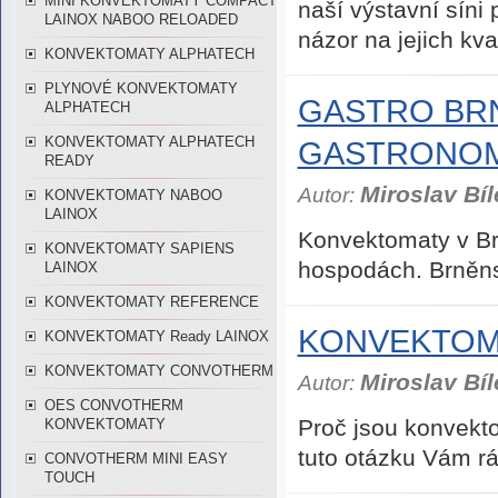
MINI KONVEKTOMATY COMPACT
naší výstavní síni
LAINOX NABOO RELOADED
názor na jejich kva
KONVEKTOMATY ALPHATECH
PLYNOVÉ KONVEKTOMATY
GASTRO BR
ALPHATECH
KONVEKTOMATY ALPHATECH
GASTRONOM
READY
Miroslav Bíl
Autor:
KONVEKTOMATY NABOO
LAINOX
Konvektomaty v Br
KONVEKTOMATY SAPIENS
hospodách. Brněns
LAINOX
KONVEKTOMATY REFERENCE
KONVEKTOMA
KONVEKTOMATY Ready LAINOX
KONVEKTOMATY CONVOTHERM
Miroslav Bíl
Autor:
OES CONVOTHERM
Proč jsou konvekt
KONVEKTOMATY
tuto otázku Vám rá
CONVOTHERM MINI EASY
TOUCH