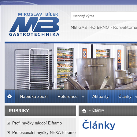
MB GASTRO
BRNO -
Gastrotechnika,
profesionální
kuchyně
Úvodní
Nabídka zboží
Reference
Aktuality
Články
strana
»
Články
Profi myčky nádobí Elframo
Profesionální myčky NEXA Elframo