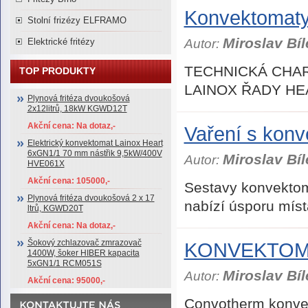
Konvektomaty
Stolní frizézy ELFRAMO
Miroslav Bíl
Autor:
Elektrické fritézy
TECHNICKÁ CHA
TOP PRODUKTY
LAINOX ŘADY HE
Plynová fritéza dvoukošová
2x12litrů, 18kW KGWD12T
Akční cena: Na dotaz,-
Vaření s kon
Elektrický konvektomat Lainox Heart
6xGN1/1 70 mm nástřik 9,5kW/400V
Miroslav Bíl
Autor:
HVE061X
Akční cena: 105000,-
Sestavy konvektom
Plynová fritéza dvoukošová 2 x 17
nabízí úsporu míst
ltrů, KGWD20T
Akční cena: Na dotaz,-
Šokový zchlazovač zmrazovač
KONVEKTOM
1400W, šoker HIBER kapacita
5xGN1/1 RCM051S
Miroslav Bíl
Autor:
Akční cena: 95000,-
Convotherm konvek