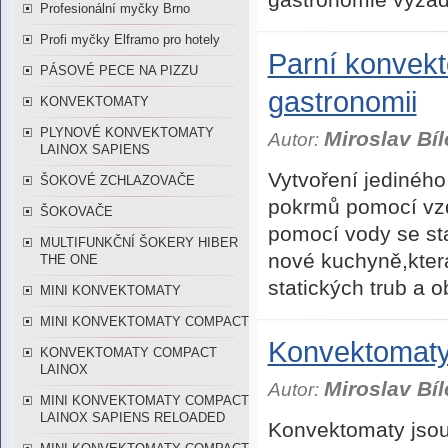
Profesionální myčky Brno
Profi myčky Elframo pro hotely
Parní konvekt
PÁSOVÉ PECE NA PIZZU
gastronomii
KONVEKTOMATY
PLYNOVÉ KONVEKTOMATY
Miroslav Bíl
Autor:
LAINOX SAPIENS
Vytvoření jediného
ŠOKOVÉ ZCHLAZOVAČE
pokrmů pomocí vzd
ŠOKOVAČE
pomocí vody se s
MULTIFUNKČNÍ ŠOKERY HIBER
nové kuchyně,kter
THE ONE
statických trub a
MINI KONVEKTOMATY
MINI KONVEKTOMATY COMPACT
Konvektoma
KONVEKTOMATY COMPACT
LAINOX
Miroslav Bíl
Autor:
MINI KONVEKTOMATY COMPACT
LAINOX SAPIENS RELOADED
Konvektomaty jsou 