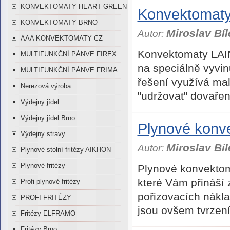
KONVEKTOMATY HEART GREEN
Konvektomaty
KONVEKTOMATY BRNO
Miroslav Bíl
Autor:
AAA KONVEKTOMATY CZ
Konvektomaty LAIN
MULTIFUNKČNÍ PÁNVE FIREX
na speciálně vyvin
MULTIFUNKČNÍ PÁNVE FRIMA
řešení využívá ma
Nerezová výroba
"udržovat" dovařená
Výdejny jídel
Výdejny jídel Brno
Plynové konv
Výdejny stravy
Miroslav Bíl
Autor:
Plynové stolní fritézy AIKHON
Plynové fritézy
Plynové konvektoma
které Vám přináší z
Profi plynové fritézy
pořizovacích nákla
PROFI FRITÉZY
jsou ovšem tvrzení ,
Fritézy ELFRAMO
Fritézy Brno