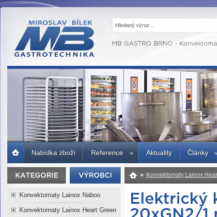
MB GASTRO
BRNO -
Gastrotechnika,
profesionální
kuchyně
Úvodní
Nabídka zboží
Reference
Aktuality
Články
strana
»
Konvektomaty Lainox Hear
Lainox Heart 20xGN2/1 nebo 4
Konvektomaty Lainox Naboo
Konvektomaty Lainox Heart Green