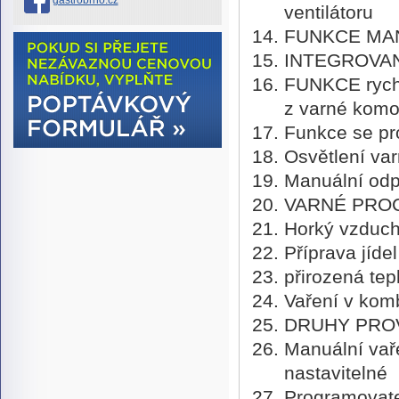
gastrobrno.cz
ventilátoru
FUNKCE MAN
INTEGROVANÁ
FUNKCE rychl
z varné komo
Funkce se pr
Osvětlení va
Manuální odp
VARNÉ PRO
Horký vzduch
Příprava jíde
přirozená tep
Vaření v kom
DRUHY PRO
Manuální vaře
nastavitelné
Programovate