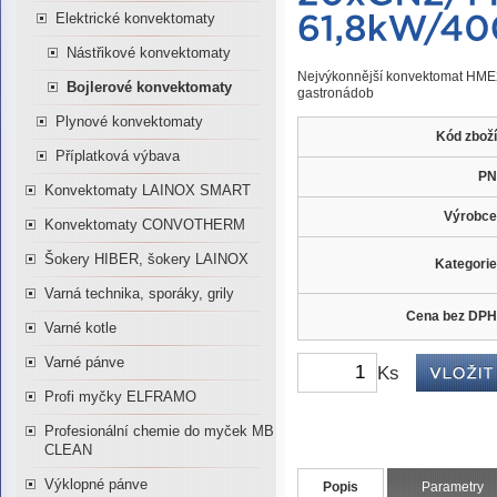
Elektrické konvektomaty
Nástřikové konvektomaty
Nejvýkonnější konvektomat HME2
Bojlerové konvektomaty
gastronádob
Plynové konvektomaty
Kód zboží
Příplatková výbava
PN
Konvektomaty LAINOX SMART
Výrobce
Konvektomaty CONVOTHERM
Šokery HIBER, šokery LAINOX
Kategorie
Varná technika, sporáky, grily
Cena bez DPH
Varné kotle
Varné pánve
Ks
Profi myčky ELFRAMO
Profesionální chemie do myček MB
CLEAN
Výklopné pánve
Popis
Parametry