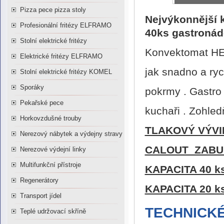
Pizza pece pizza stoly
Nejvýkonnější 
Profesionální fritézy ELFRAMO
40ks gastroná
Stolní elektrické fritézy
Konvektomat HE
Elektrické fritézy ELFRAMO
jak snadno a rych
Stolní elektrické fritézy KOMEL
Sporáky
pokrmy . Gastro
Pekařské pece
kuchaři . Zohled
Horkovzdušné trouby
TLAKOVÝ VÝVI
Nerezový nábytek a výdejny stravy
CALOUT ZABU
Nerezové výdejní linky
Multifunkční přístroje
KAPACITA 40 k
Regenerátory
KAPACITA 20 k
Transport jídel
TECHNICK
Teplé udržovací skříně