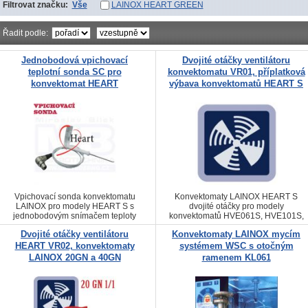
Filtrovat značku:
Vše
LAINOX HEART GREEN
Řadit podle:
Jednobodová vpichovací
Dvojité otáčky ventilátoru
teplotní sonda SC pro
konvektomatu VR01, příplatková
konvektomat HEART
výbava konvektomatů HEART S
Vpichovací sonda konvektomatu
Konvektomaty LAINOX HEART S
LAINOX pro modely HEART S s
dvojité otáčky pro modely
jednobodovým snímačem teploty
konvektomatů HVE061S, HVE101S,
jádra v pokrmu
HVE102S, HVE072S, HME061S,
Dvojité otáčky ventilátoru
Konvektomaty LAINOX mycím
HME101S, HME102S, HME072S,
HVG061S, HVG101S, HVG102S,
HEART VR02, konvektomaty
systémem WSC s otočným
HVG072S, HMG061S, HMG101S,
LAINOX 20GN a 40GN
ramenem KL061
HMG072S, HMG102S