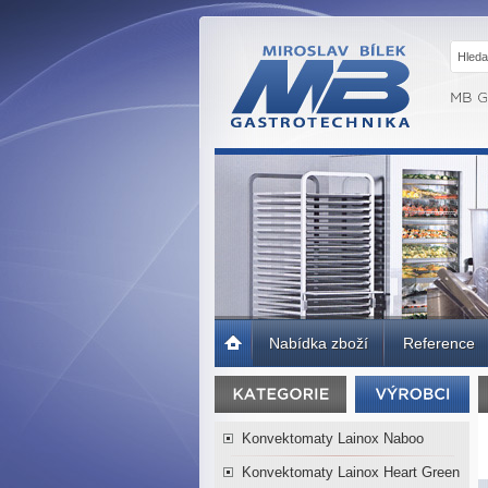
MB GASTRO
BRNO -
Gastrotechnika,
profesionální
kuchyně
Úvodní
Nabídka zboží
Reference
strana
Konvektomaty Lainox Naboo
Konvektomaty Lainox Heart Green