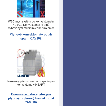
WSC mycí systém do konvektomatu
KL 101. Konvektomat je plně
vybaveným multifunkčním strojem v
gastronomii
Plynové konvektomaty odtah
spalin CAV102
Nerezový přerušovač tahu spalin pro
konvektomaty HEART
Přerušovač tahu spalin pro
plynový bojlerový konvektomat
CAM 102