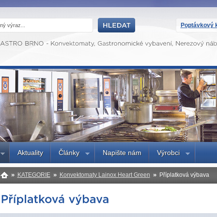
Poptávkový k
Aktuality
Články
Napište nám
Výrobci
»
»
»
KATEGORIE
Konvektomaty Lainox Heart Green
Příplatková výbava