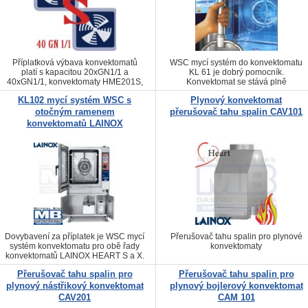
Příplatková výbava konvektomatů
WSC mycí systém do konvektomatu
platí s kapacitou 20xGN1/1 a
KL 61 je dobrý pomocník.
40xGN1/1, konvektomaty HME201S,
Konvektomat se stává plně
HME202S, HVE201S, HVE202S,
vybaveným multifunkčním strojem v
KL102 mycí systém WSC s
Plynový konvektomat
HVG201S, HVG202S, HMG201S,
gastronomii
HMG202S
otočným ramenem
přerušovač tahu spalin CAV101
konvektomatů LAINOX
Dovybavení za příplatek je WSC mycí
Přerušovač tahu spalin pro plynové
systém konvektomatu pro obě řady
konvektomaty
konvektomatů LAINOX HEART S a X.
Přerušovač tahu spalin pro
Přerušovač tahu spalin pro
plynový nástřikový konvektomat
plynový bojlerový konvektomat
CAV201
CAM 101