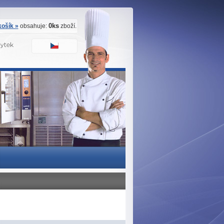
0ks
ošík »
obsahuje:
zboží.