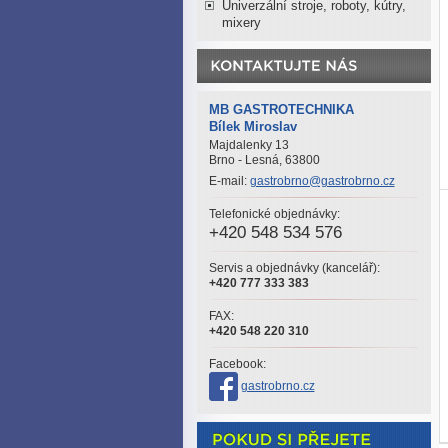
Univerzální stroje, roboty, kútry,
mixery
MB GASTROTECHNIKA
Bílek Miroslav
Majdalenky 13
Brno - Lesná, 63800
E-mail:
gastrobrno@gastrobrno.cz
Telefonické objednávky:
+420 548 534 576
Servis a objednávky (kancelář):
+420 777 333 383
FAX:
+420 548 220 310
Facebook:
gastrobrno.cz