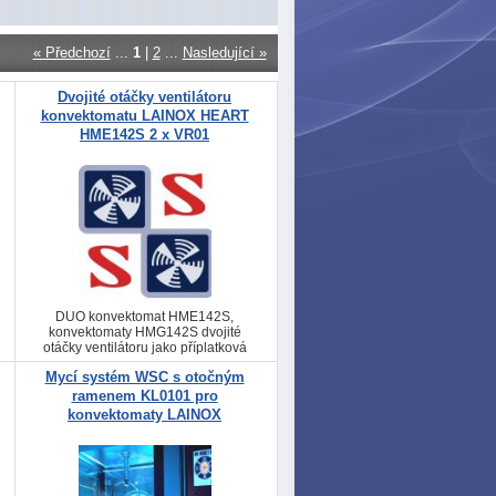
« Předchozí
...
1
|
2
...
Nasledující »
Dvojité otáčky ventilátoru
konvektomatu LAINOX HEART
HME142S 2 x VR01
DUO konvektomat HME142S,
konvektomaty HMG142S dvojité
otáčky ventilátoru jako příplatková
výbava konvektomatu DUO HEART
Mycí systém WSC s otočným
VR01 VR01
ramenem KL0101 pro
konvektomaty LAINOX