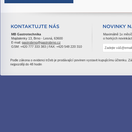
MB Gastrotechnika
Maximálně 1x měsí
Majdalenky 13, Brno - Lesná, 63600
o horkých novinkác
E-mail:
gastrobrno@gastrobrno.cz
GSM: +420 777 333 383 | FAX: +420 548 220 310
Podle zákona o evidenci tržeb je prodávající povinen vystavit kupujícímu účtenku. Z
nejpozději do 48 hodin