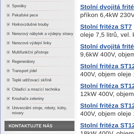
Stolní dvojitá fr
Sporáky
příkon 6,4kW 230V,
Pekařské pece
Horkovzdušné trouby
Stolní fritéza ST7
oleje 7,5 litrů, v
Nerezový nábytek a výdejny stravy
Nerezové výdejní linky
Stolní dvojitá frit
Multifunkční přístroje
9,6kW 400V, objem
Regenerátory
Stolní fritéza ST
Transport jídel
400V, objem oleje 
Teplé udržovací skříně
Stolní fritéza ST
Chladící a mrazící technika
12kW 400V, objem 
Krouhače zeleniny
Stolní fritéza ST
Univerzální stroje, roboty, kútry,
400V, objem oleje 
mixery
Stolní fritéza ST
18kW 400V, objem 