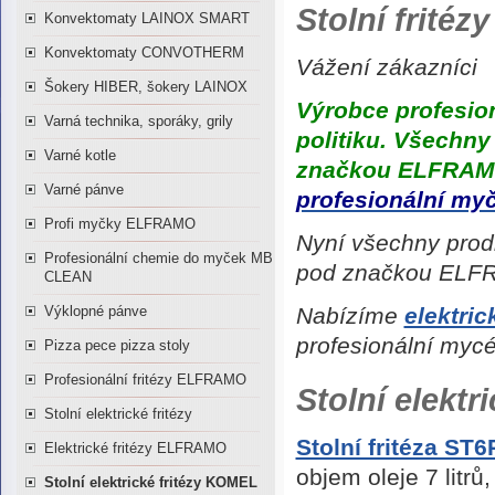
Stolní frité
Konvektomaty LAINOX SMART
Konvektomaty CONVOTHERM
Vážení zákazníci
Šokery HIBER, šokery LAINOX
Výrobce profesio
Varná technika, sporáky, grily
politiku. Všechn
Varné kotle
značkou ELFRAMO®
Varné pánve
profesionální my
Profi myčky ELFRAMO
Nyní všechny prod
Profesionální chemie do myček MB
pod značkou EL
CLEAN
Nabízíme
elektri
Výklopné pánve
profesionální myc
Pizza pece pizza stoly
Profesionální fritézy ELFRAMO
Stolní elekt
Stolní elektrické fritézy
Stolní fritéza ST
Elektrické fritézy ELFRAMO
objem oleje 7 litr
Stolní elektrické fritézy KOMEL