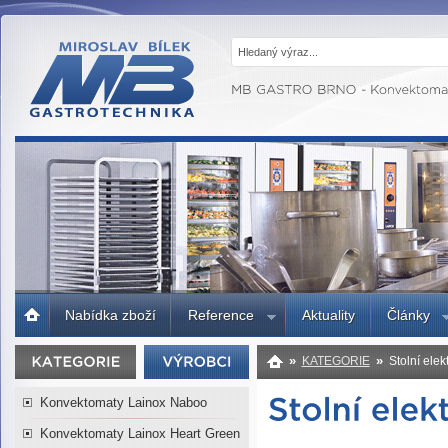
MB GASTRO
BRNO -
Gastrotechnika,
profesionální
kuchyně
Úvodní
Nabídka zboží
Reference
Aktuality
Články
strana
»
»
KATEGORIE
Stolní elek
Konvektomaty Lainox Naboo
Konvektomaty Lainox Heart Green