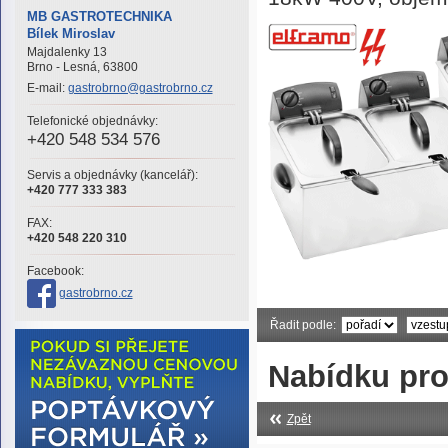
MB GASTROTECHNIKA
Bílek Miroslav
Majdalenky 13
Brno - Lesná, 63800
E-mail:
gastrobrno@gastrobrno.cz
Telefonické objednávky:
+420 548 534 576
Servis a objednávky (kancelář):
+420 777 333 383
FAX:
+420 548 220 310
Facebook:
gastrobrno.cz
Řadit podle:
Nabídku pro
Zpět