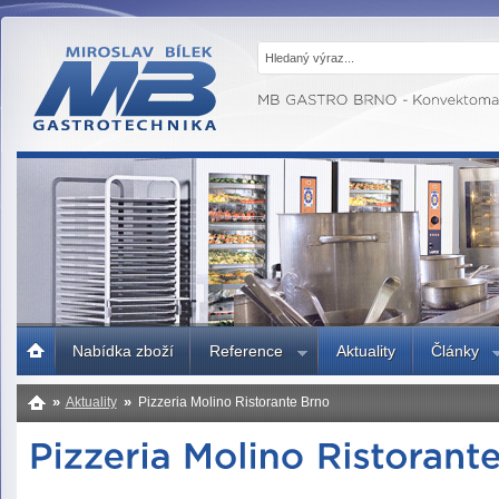
MB GASTRO
BRNO -
Gastrotechnika,
profesionální
kuchyně
Úvodní
Nabídka zboží
Reference
Aktuality
Články
strana
»
»
Aktuality
Pizzeria Molino Ristorante Brno