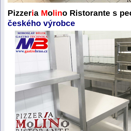
Pizzer
i
a
M
o
lin
o
Ristorante
s pe
českého výrobce