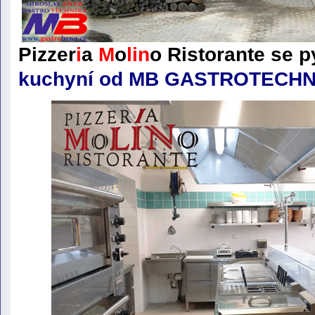
Pizzer
i
a
M
o
lin
o
Ristorante
se p
kuchyní od MB GASTROTECHN