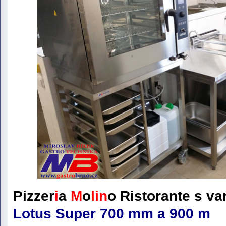
Pizzer
i
a
M
o
lin
o
Ristorante
s v
Lotus Super 700 mm a 900 m