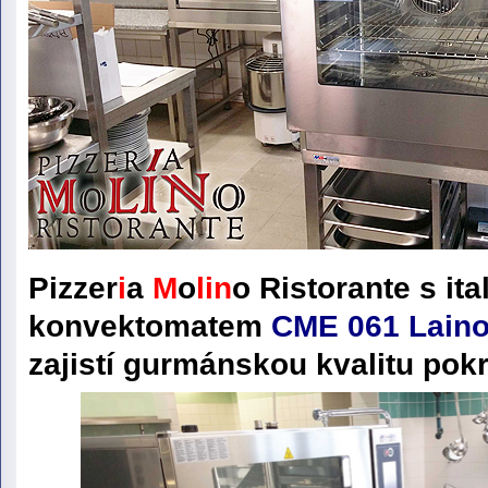
Pizzer
i
a
M
o
lin
o
Ristorante
s it
konvektomatem
CME 061 Lain
zajistí gurmánskou kvalitu po