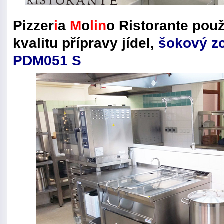
Pizzer
i
a
M
o
lin
o
Ristorante
použ
kvalitu přípravy jídel
,
šokový z
PDM051 S