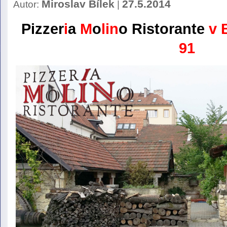
Miroslav Bílek
27.5.2014
Autor:
|
Pizzer
i
a
M
o
lin
o
Ristorante
v B
91