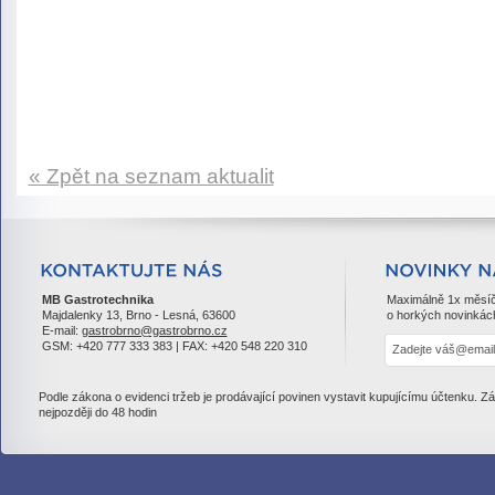
« Zpět na seznam aktualit
MB Gastrotechnika
Maximálně 1x měsí
Majdalenky 13, Brno - Lesná, 63600
o horkých novinkác
E-mail:
gastrobrno@gastrobrno.cz
GSM: +420 777 333 383 | FAX: +420 548 220 310
Podle zákona o evidenci tržeb je prodávající povinen vystavit kupujícímu účtenku. Z
nejpozději do 48 hodin