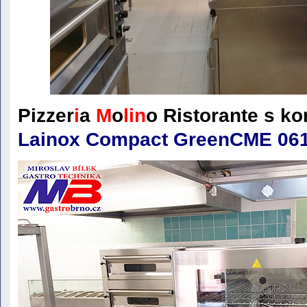
Pizzer
i
a
M
o
lin
o
Ristorante
s k
Lainox Compact Green
CME 06