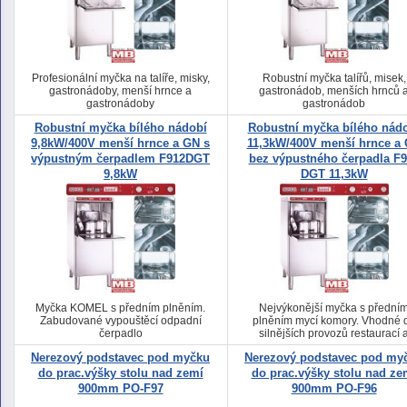
Profesionální myčka na talíře, misky,
Robustní myčka talířů, misek,
gastronádoby, menší hrnce a
gastronádob, menších hrnců 
gastronádoby
gastronádob
Robustní myčka bílého nádobí
Robustní myčka bílého nád
9,8kW/400V menší hrnce a GN s
11,3kW/400V menší hrnce a
výpustným čerpadlem F912DGT
bez výpustného čerpadla F
9,8kW
DGT 11,3kW
Myčka KOMEL s předním plněním.
Nejvýkonější myčka s přední
Zabudované vypouštěcí odpadní
plněním mycí komory. Vhodné 
čerpadlo
silnějších provozů restaurací 
jídelen.
Nerezový podstavec pod myčku
Nerezový podstavec pod my
do prac.výšky stolu nad zemí
do prac.výšky stolu nad ze
900mm PO-F97
900mm PO-F96