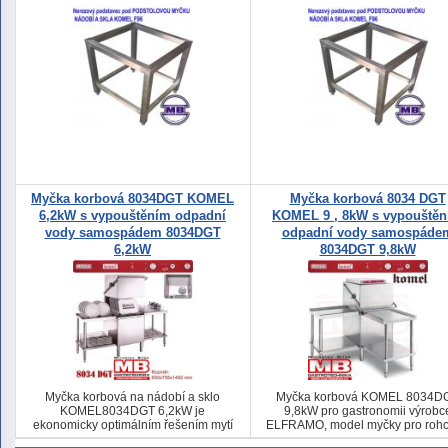
Myčka korbová 8034DGT KOMEL
Myčka korbová 8034 DGT
6,2kW s vypouštěním odpadní
KOMEL 9 , 8kW s vypouště
vody samospádem 8034DGT
odpadní vody samospáde
6,2kW
8034DGT 9,8kW
Myčka korbová na nádobí a sklo
Myčka korbová KOMEL 8034D
KOMEL8034DGT 6,2kW je
9,8kW pro gastronomii výrobc
ekonomicky optimálním řešením mytí
ELFRAMO, model myčky pro roho
od výrobce ELFRAMO
rovné mycí centrum