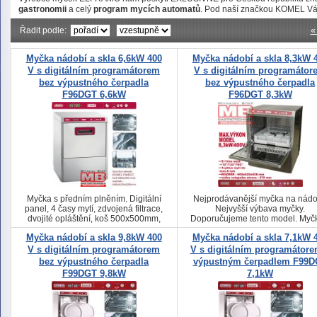
gastronomii
a celý
program mycích automatů
. Pod naší značkou KOMEL Vá
«
Řadit podle:
Myčka nádobí a skla 6,6kW 400
Myčka nádobí a skla 8,3kW 
V s digitálním programátorem
V s digitálním programátor
bez výpustného čerpadla
bez výpustného čerpadla
F96DGT 6,6kW
F96DGT 8,3kW
Myčka s předním plněním. Digitální
Nejprodávanější myčka na nádo
panel, 4 časy mytí, zdvojená filtrace,
Nejvyšší výbava myčky.
dvojité opláštění, koš 500x500mm,
Doporučujeme tento model. Myč
vstupní otvor 375mm
předním plněním. Digitální panel
Myčka nádobí a skla 9,8kW 400
Myčka nádobí a skla 7,1kW 
časy mytí, zdvojená filtrace, dvoj
opláštění, koš 500x500mm, vstu
V s digitálním programátorem
V s digitálním programátore
otvor 375mm
bez výpustného čerpadla
výpustným čerpadlem F99D
F99DGT 9,8kW
7,1kW