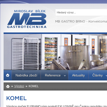
MB GASTRO
BRNO -
Gastrotechnika,
profesionální
kuchyně
Úvodní
Nabídka zboží
Reference
Aktuality
Články
strana
»
»
Výrobci
KOMEL
Výrobce myček ELFRAMO nám poskytl EXLUSIVNĚ pro Českou republiku zn