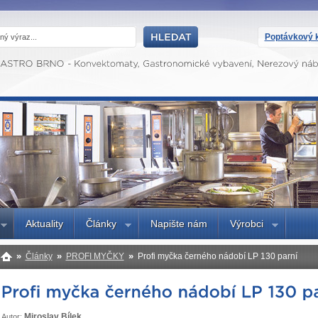
Poptávkový k
Aktuality
Články
Napište nám
Výrobci
»
»
»
Články
PROFI MYČKY
Profi myčka černého nádobí LP 130 parní
Miroslav Bílek
Autor: