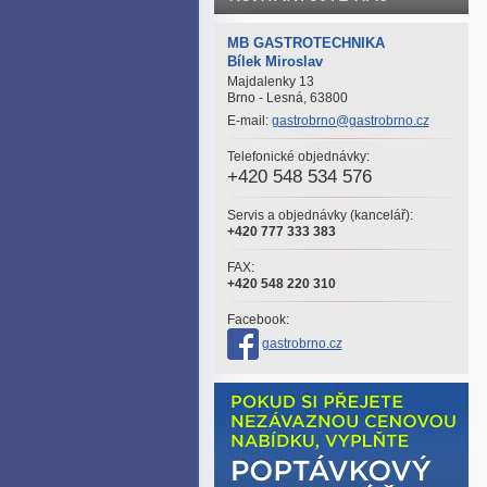
MB GASTROTECHNIKA
Bílek Miroslav
Majdalenky 13
Brno - Lesná, 63800
E-mail:
gastrobrno@gastrobrno.cz
Telefonické objednávky:
+420 548 534 576
Servis a objednávky (kancelář):
+420 777 333 383
FAX:
+420 548 220 310
Facebook:
gastrobrno.cz