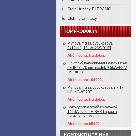
Stolní frizézy ELFRAMO
Elektrické fritézy
TOP PRODUKTY
Plynová fritéza dvoukošová
2x12litrů, 18kW KGWD12T
Akční cena: Na dotaz,-
Elektrický konvektomat Lainox Heart
6xGN1/1 70 mm nástřik 9,5kW/400V
HVE061X
Akční cena: 105000,-
Plynová fritéza dvoukošová 2 x 17
ltrů, KGWD20T
Akční cena: Na dotaz,-
Šokový zchlazovač zmrazovač
1400W, šoker HIBER kapacita
5xGN1/1 RCM051S
Akční cena: 95000,-