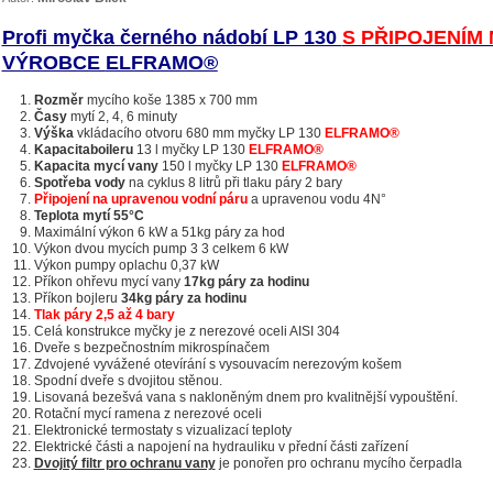
Profi myčka černého nádobí LP 130
S PŘIPOJENÍM
VÝROBCE
ELFRAMO®
Rozměr
mycího koše 1385 x 700 mm
Časy
mytí 2, 4, 6 minuty
Výška
vkládacího otvoru 680 mm myčky LP 130
ELFRAMO®
Kapacita
boileru
13 l myčky LP 130
ELFRAMO®
Kapacita mycí vany
150 l myčky LP 130
ELFRAMO®
Spotřeba vody
na cyklus 8 litrů při tlaku páry 2 bary
Připojení na upravenou vodní páru
a upravenou vodu 4N°
Teplota mytí 55°C
Maximální výkon 6 kW a 51kg páry za hod
Výkon dvou mycích pump 3 3 celkem 6 kW
Výkon pumpy oplachu 0,37 kW
Příkon ohřevu mycí vany
17kg páry za hodinu
Příkon bojleru
34kg páry za hodinu
Tlak páry 2,5 až 4 bary
Celá konstrukce myčky je z nerezové oceli AISI 304
Dveře s bezpečnostním mikrospínačem
Zdvojené vyvážené otevírání s vysouvacím nerezovým košem
Spodní dveře s dvojitou stěnou.
Lisovaná bezešvá vana s nakloněným dnem pro kvalitnější vypouštění.
Rotační mycí ramena z nerezové oceli
Elektronické termostaty s vizualizací teploty
Elektrické části a napojení na hydrauliku v přední části zařízení
Dvojitý filtr pro ochranu vany
je ponořen pro ochranu mycího čerpadla