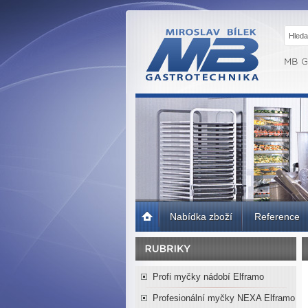
MB GASTRO
BRNO -
Gastrotechnika,
profesionální
kuchyně
Úvodní
Nabídka zboží
Reference
strana
Profi myčky nádobí Elframo
Profesionální myčky NEXA Elframo