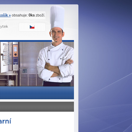
0ks
ošík »
obsahuje:
zboží.