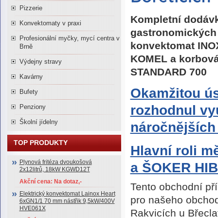
Pizzerie
Kompletní dodávk
Konvektomaty v praxi
gastronomických 
Profesionální myčky, mycí centra v
konvektomat INOX
Brně
KOMEL a korbová
Výdejny stravy
STANDARD 700
Kavárny
Okamžitou ús
Bufety
rozhodnul vy
Penziony
Školní jídelny
náročnějších
TOP PRODUKTY
Hlavní roli 
Plynová fritéza dvoukošová
a ŠOKER HI
2x12litrů, 18kW KGWD12T
Akční cena: Na dotaz,-
Tento obchodní pří
Elektrický konvektomat Lainox Heart
pro našeho obchod
6xGN1/1 70 mm nástřik 9,5kW/400V
HVE061X
Rakvicích u Břecla