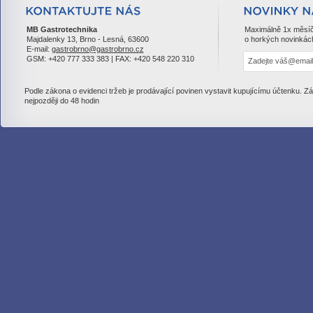
MB Gastrotechnika
Maximálně 1x měsí
Majdalenky 13, Brno - Lesná, 63600
o horkých novinkác
E-mail:
gastrobrno@gastrobrno.cz
GSM: +420 777 333 383 | FAX: +420 548 220 310
Podle zákona o evidenci tržeb je prodávající povinen vystavit kupujícímu účtenku. Z
nejpozději do 48 hodin