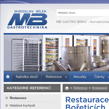
MB GASTRO
BRNO -
Gastrotechnika,
profesionální
kuchyně
Úvodní
Nabídka zboží
Reference
Aktuality
Články
strana
»
»
Reference
Restaurace
Restaurace
Hotelové kuchyně