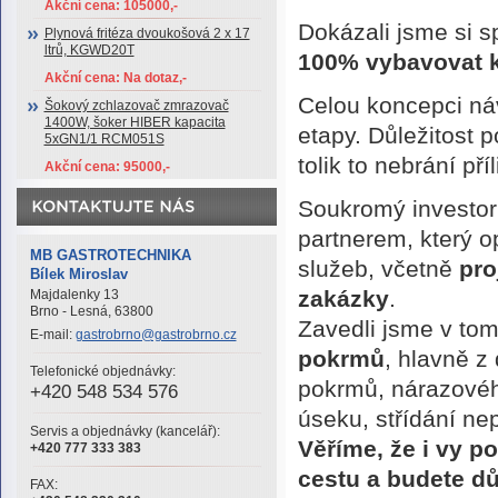
Akční cena: 105000,-
Dokázali jsme si s
Plynová fritéza dvoukošová 2 x 17
ltrů, KGWD20T
100% vybavovat k
Akční cena: Na dotaz,-
Celou koncepci náv
Šokový zchlazovač zmrazovač
1400W, šoker HIBER kapacita
etapy. Důležitost 
5xGN1/1 RCM051S
tolik to nebrání pří
Akční cena: 95000,-
Soukromý investor
partnerem, který 
MB GASTROTECHNIKA
služeb, včetně
pro
Bílek Miroslav
zakázky
.
Majdalenky 13
Brno - Lesná, 63800
Zavedli jsme v to
E-mail:
gastrobrno@gastrobrno.cz
pokrmů
, hlavně z
Telefonické objednávky:
pokrmů, nárazovéh
+420 548 534 576
úseku, střídání ne
Servis a objednávky (kancelář):
Věříme, že i vy p
+420 777 333 383
cestu a budete dů
FAX: