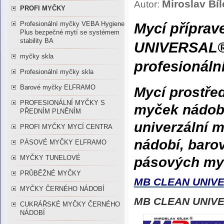
Miroslav Bíl
Autor:
PROFI MYČKY
Profesionální myčky VEBA Hygiene
Mycí přípra
Plus bezpečné mytí se systémem
stability BA
UNIVERSAL®,
myčky skla
profesionáln
Profesionální myčky skla
Barové myčky ELFRAMO
Mycí prostř
PROFESIONÁLNÍ MYČKY S
myček nádobí
PŘEDNÍM PLNĚNÍM
univerzální 
PROFI MYČKY MYCÍ CENTRA
nádobí, baro
PÁSOVÉ MYČKY ELFRAMO
MYČKY TUNELOVÉ
pásových my
PRŮBĚŽNÉ MYČKY
MB CLEAN UNIV
MYČKY ČERNÉHO NÁDOBÍ
MB CLEAN UNIV
CUKRÁŘSKÉ MYČKY ČERNÉHO
NÁDOBÍ