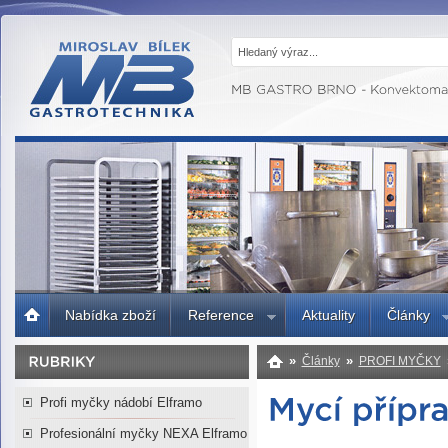
MB GASTRO
BRNO -
Gastrotechnika,
profesionální
kuchyně
Úvodní
Nabídka zboží
Reference
Aktuality
Články
strana
»
»
Články
PROFI MYČKY
Profi myčky nádobí Elframo
Profesionální myčky NEXA Elframo