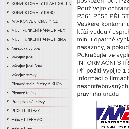
poškození očí. P2
KONVEKTOMATY HEART GREEN
Používejte ochrann
KONVEKTOMATY BRNO
P361 P353 PŘI STY
AAA KONVEKTOMATY CZ
Veškeré kontamino
kůži vodou / ospr
MULTIFUNKČNÍ PÁNVE FIREX
minut opatrně vypl
MULTIFUNKČNÍ PÁNVE FRIMA
nasazeny, a pokud 
Nerezová výroba
Pokračujte ve vy
Výdejny jídel
INFORMAČNÍ STŘE
Výdejny jídel Brno
Při požití vypijte 
Výdejny stravy
Informaci o firmá
Plynové stolní fritézy AIKHON
nespotřebovaných č
právního úřadu
Plynové fritézy
Profi plynové fritézy
PROFI FRITÉZY
Fritézy ELFRAMO
Fritézy Brno