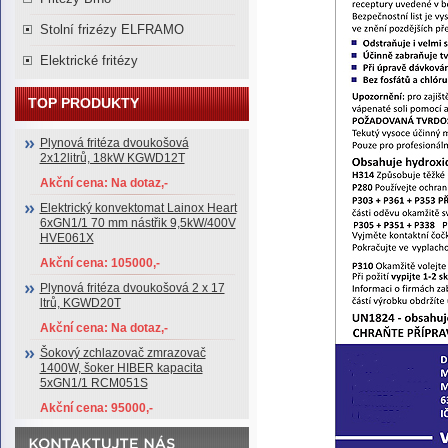
Stolní frizézy ELFRAMO
Elektrické fritézy
TOP PRODUKTY
Plynová fritéza dvoukošová
2x12litrů, 18kW KGWD12T
Akční cena: Na dotaz,-
Elektrický konvektomat Lainox Heart
6xGN1/1 70 mm nástřik 9,5kW/400V
HVE061X
Akční cena: 105000,-
Plynová fritéza dvoukošová 2 x 17
ltrů, KGWD20T
Akční cena: Na dotaz,-
Šokový zchlazovač zmrazovač
1400W, šoker HIBER kapacita
5xGN1/1 RCM051S
Akční cena: 95000,-