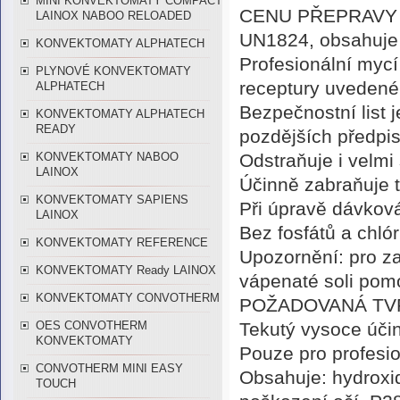
MINI KONVEKTOMATY COMPACT
CENU PŘEPRAVY
LAINOX NABOO RELOADED
UN1824, obsahu
KONVEKTOMATY ALPHATECH
Profesionální myc
PLYNOVÉ KONVEKTOMATY
receptury uvedené
ALPHATECH
Bezpečnostní list 
KONVEKTOMATY ALPHATECH
READY
pozdějších předpis
Odstraňuje i velmi 
KONVEKTOMATY NABOO
LAINOX
Účinně zabraňuje 
KONVEKTOMATY SAPIENS
Při úpravě dávková
LAINOX
Bez fosfátů a chló
KONVEKTOMATY REFERENCE
Upozornění: pro zaj
KONVEKTOMATY Ready LAINOX
vápenaté soli po
KONVEKTOMATY CONVOTHERM
POŽADOVANÁ TVR
Tekutý vysoce úči
OES CONVOTHERM
KONVEKTOMATY
Pouze pro profesion
CONVOTHERM MINI EASY
Obsahuje: hydroxi
TOUCH