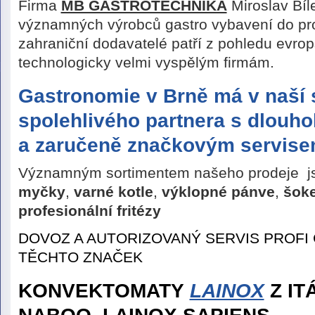
Firma
MB GASTROTECHNIKA
Miroslav Bíl
významných výrobců gastro vybavení do pro
zahraniční dodavatelé patří z pohledu evro
technologicky velmi vyspělým firmám.
Gastronomie v Brně má v naší 
spolehlivého partnera s dlouh
a zaručeně značkovým servise
Významným sortimentem našeho prodeje 
myčky
,
varné kotle
,
výklopné
pánve
,
šok
profesionální fritézy
DOVOZ A AUTORIZOVANÝ SERVIS PROFI
TĚCHTO ZNAČEK
KONVEKTOMATY
LAINOX
Z IT