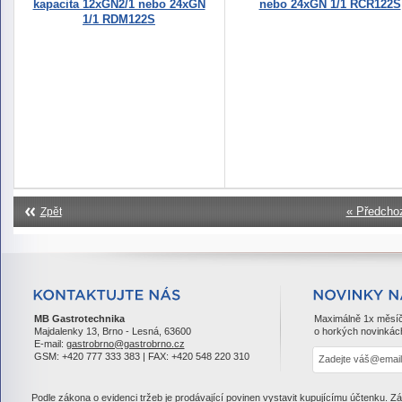
kapacita 12xGN2/1 nebo 24xGN
nebo 24xGN 1/1 RCR122S
1/1 RDM122S
« Předcho
Zpět
MB Gastrotechnika
Maximálně 1x měsí
Majdalenky 13, Brno - Lesná, 63600
o horkých novinkác
E-mail:
gastrobrno@gastrobrno.cz
GSM: +420 777 333 383 | FAX: +420 548 220 310
Podle zákona o evidenci tržeb je prodávající povinen vystavit kupujícímu účtenku. Z