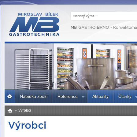
MB GASTRO
BRNO -
Gastrotechnika,
profesionální
kuchyně
Úvodní
Nabídka zboží
Reference
Aktuality
Články
strana
»
Výrobci