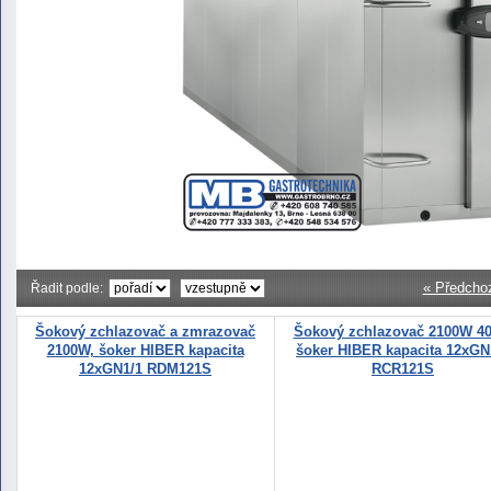
« Předcho
Řadit podle:
Šokový zchlazovač a zmrazovač
Šokový zchlazovač 2100W 40
2100W, šoker HIBER kapacita
šoker HIBER kapacita 12xGN
12xGN1/1 RDM121S
RCR121S