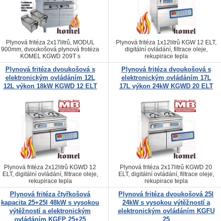
Plynová fritéza 2x17litrů, MODUL
Plynová fritéza 1x12litrů KGW 12 ELT,
900mm, dvoukošová plynová frotéza
digitální ovládání, filtrace oleje,
KOMEL KGWD 209T s
rekupirace tepla
elektromechanickým ovládáním,
Plynová fritéza dvoukošová s
Plynová fritéza dvoukošová s
PATENT SYSTÉMU OHŘEVU
4211B/79, filtrace oleje
elektronickým ovládáním 12L
elektronickým ovládáním 17L
12L výkon 18kW KGWD 12 ELT
17L výkon 24kW KGWD 20 ELT
Plynová fritéza 2x12litrů KGWD 12
Plynová fritéza 2x17litrů KGWD 20
ELT, digitální ovládání, filtrace oleje,
ELT, digitální ovládání, filtrace oleje,
rekupirace tepla
rekupirace tepla
Plynová fritéza čtyřkošová
Plynová fritéza dvoukošová 25l
kapacita 25+25l 48kW s vysokou
24kW s vysokou výtěžností a
výtěžností a elektronickým
elektronickým ovládáním KGFU
ovládáním KGFP 25+25
25