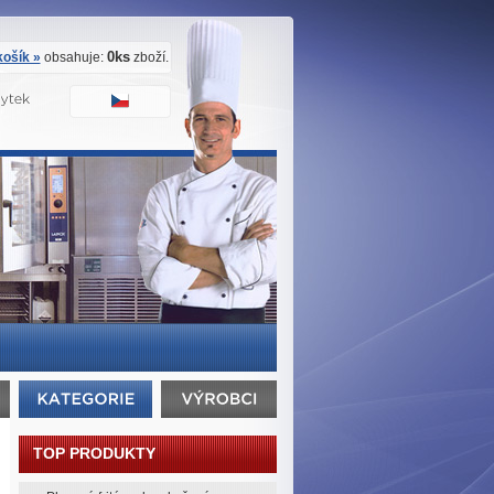
0ks
ošík »
obsahuje:
zboží.
TOP PRODUKTY