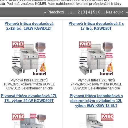
atů
. Pod naší značkou KOMEL Vám nabídneme i kvalitné
profesionální
fritézy
.
« Předchozí
...
1
...
2
|
3
|
4
|
5
|
6
...
Nasledující »
Plynová fritéza dvoukošová
Plynová fritéza dvoukošová 2 x
2x12litrů, 18kW KGWD12T
17 ltrů, KGWD20T
Plynová fritéza 2x12litrů
Plynová fritéza 2x17litrů
18kW,dvoukošová fritéza KOMEL
24kW,dvoukošová fritéza KOMEL
KGWD12T, elektromechanické
KGWD20T, elektromechanické
ovládání, ELFRAMO PATENT
ovládání, ELFRAMO PATENT
Plynová fritéza dvoukošová 17L
Plynová fritéza jednokošová s
SYSTÉMU OHŘEVU 4211B/79,
SYSTÉMU OHŘEVU 4211B/79,
filtrace oleje
filtrace oleje
17L výkon 24kW KGWD209T
elektronickým ovládáním 12L
výkon 9kW KGW 12 ELT