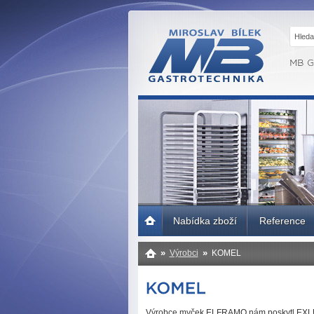
MB GASTRO
BRNO -
Gastrotechnika,
profesionální
kuchyně
Úvodní
Nabídka zboží
Reference
strana
»
»
Výrobci
KOMEL
Výrobce myček ELFRAMO nám poskytl EXLU