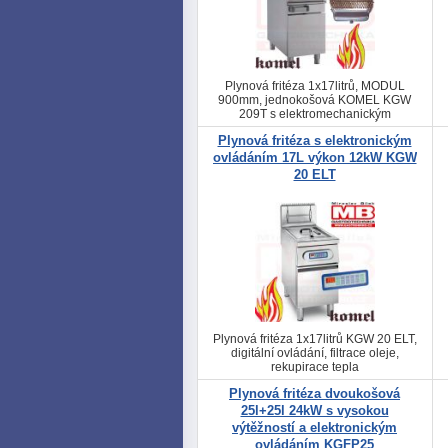
Plynová fritéza 1x17litrů, MODUL
900mm, jednokošová KOMEL KGW
209T s elektromechanickým
ovládáním, PATENT SYSTÉMU
Plynová fritéza s elektronickým
OHŘEVU 4211B/79, filtrace oleje
ovládáním 17L výkon 12kW KGW
20 ELT
Plynová fritéza 1x17litrů KGW 20 ELT,
digitální ovládání, filtrace oleje,
rekupirace tepla
Plynová fritéza dvoukošová
25l+25l 24kW s vysokou
výtěžností a elektronickým
ovládáním KGFP25