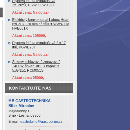
Plynová fritéza dvoukošová
2x12litrů, 18kW KGWD12T
Akční cena: Na dotaz,-
Elektrický konvektomat Lainox Heart
6xGN1/1 70 mm nástřik 9,5kW/400V
HVE061X
Akční cena: 105000,-
Plynová fritéza dvoukošová 2 x 17
ltrů, KGWD20T
Akční cena: Na dotaz,-
Šokový zchlazovač zmrazovač
1400W, šoker HIBER kapacita
5xGN1/1 RCM051S
Akční cena: 95000,-
MB GASTROTECHNIKA
Bílek Miroslav
Majdalenky 13
Brno - Lesná, 63800
E-mail:
gastrobrno@gastrobrno.cz