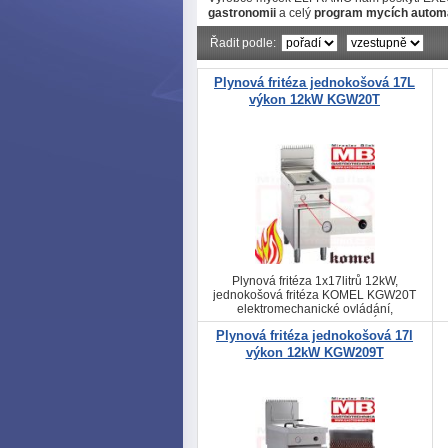
gastronomii
a celý
program mycích autom
Řadit podle:
Plynová fritéza jednokošová 17L
výkon 12kW KGW20T
Plynová fritéza 1x17litrů 12kW,
jednokošová fritéza KOMEL KGW20T
elektromechanické ovládání,
ELFRAMO PATENT SYSTÉMU
Plynová fritéza jednokošová 17l
OHŘEVU 4211B/79, filtrace oleje
výkon 12kW KGW209T