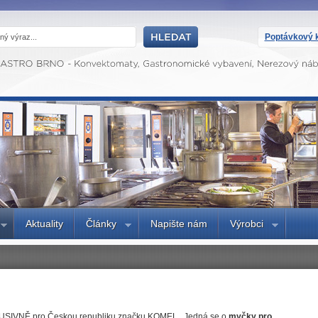
Poptávkový k
Aktuality
Články
Napište nám
Výrobci
SIVNĚ pro Českou republiku značku KOMEL . Jedná se o
myčky pro