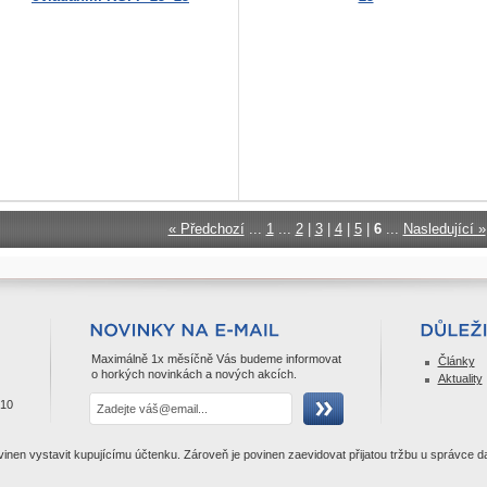
« Předchozí
...
1
...
2
|
3
|
4
|
5
|
6
...
Nasledující »
Maximálně 1x měsíčně Vás budeme informovat
Články
o horkých novinkách a nových akcích.
Aktuality
310
ovinen vystavit kupujícímu účtenku. Zároveň je povinen zaevidovat přijatou tržbu u správce 