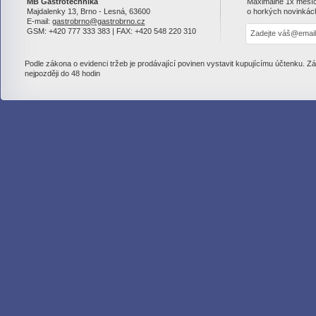
MB Gastrotechnika
Maximálně 1x měsí
Majdalenky 13, Brno - Lesná, 63600
o horkých novinkác
E-mail:
gastrobrno@gastrobrno.cz
GSM: +420 777 333 383 | FAX: +420 548 220 310
Podle zákona o evidenci tržeb je prodávající povinen vystavit kupujícímu účtenku. Z
nejpozději do 48 hodin