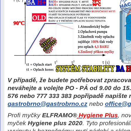
V případě, že budete potřebovat zpracov
neváhejte a volejte PO - PÁ od 9.00 do 15
576
nebo
777 333 383
popřípadě napište 
gastrobrno@gastrobrno.cz
nebo
office@g
Profi myčky
ELFRAMO®
Hygiene Plus
, no
myček
Hygiene plus 2020
. Tyto profesion
vyvinuty k bezpečnému mytí nádobí a sklen