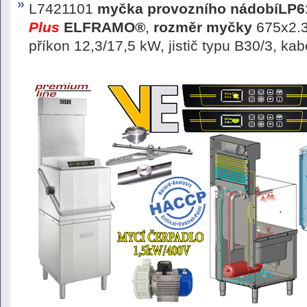
L7421101
myčka provozního nádobí
LP
Plus
ELFRAMO®
,
rozměr myčky
675x2.3
příkon 12,3/17,5 kW, jistič typu B30/3, k