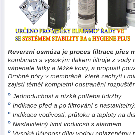
Reverzní osmóza je proces filtrace přes
kombinaci s vysokým tlakem filtruje z vody r
vápenaté látky a těžké kovy, a propustí pou
Drobné póry v membráně, které zachytí i mi
zajistí téměř kompletní odstranění rozpuště
Jednoduchost a nízká potřeba údržby
Indikace před a po filtrování s nastavitel
Indikace vodivosti, průtoku a teploty na dis
Nastavitelný limit vodivosti s alarmem
Vysoká účinnost díky vodou chlazenému 