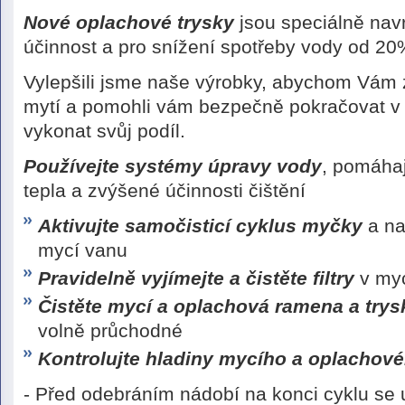
Nové oplachové trysky
jsou speciálně nav
účinnost a pro snížení spotřeby vody od 20
Vylepšili jsme naše výrobky, abychom Vám z
mytí a pomohli vám bezpečně pokračovat v p
vykonat svůj podíl.
Používejte systémy úpravy vody
, pomáha
tepla a zvýšené účinnosti čištění
Aktivujte samočisticí cyklus myčky
a na
mycí vanu
Pravidelně vyjímejte a čistěte filtry
v myc
Čistěte mycí a oplachová ramena a trys
volně průchodné
Kontrolujte hladiny mycího a oplachov
- Před odebráním nádobí na konci cyklu se u