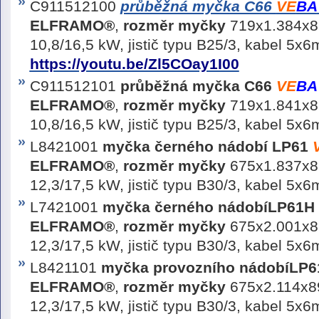
C911512100
průběžná myčka C66
VE
BA
ELFRAMO®
,
rozměr myčky
719x1.384x82
10,8/16,5 kW, jistič typu B25/3, kabel 5
https://youtu.be/Zl5COay1I00
C911512101
průběžná myčka C66
VE
BA
ELFRAMO®
,
rozměr myčky
719x1.841x85
10,8/16,5 kW, jistič typu B25/3, kabel 5x
L8421001
myčka černého nádobí LP61
ELFRAMO®
,
rozměr myčky
675x1.837x89
12,3/17,5 kW, jistič typu B30/3, kabel 5x
L7421001
myčka černého nádobí
LP61H
ELFRAMO®
,
rozměr myčky
675x2.001x88
12,3/17,5 kW, jistič typu B30/3, kabel 5x
L8421101
myčka provozního nádobí
LP
ELFRAMO®
,
rozměr myčky
675x2.114x89
12,3/17,5 kW, jistič typu B30/3, kabel 5x