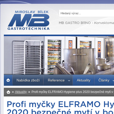
MB GASTRO
BRNO -
Gastrotechnika,
profesionální
kuchyně
Úvodní
Nabídka zboží
Reference
Aktuality
Články
strana
»
»
Aktuality
Profi myčky ELFRAMO Hygiene plus 2020 bezpečné mytí v bo