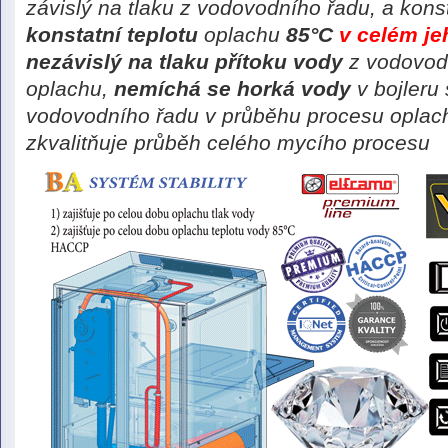
závislý na tlaku z vodovodního řadu, a kons
konstatní teplotu
oplachu
85°C
v celém j
ne
závislý na tlaku přítoku vody
z vodovodn
oplachu,
nemíchá se horká vody
v bojleru
vodovodního řadu v průběhu procesu oplac
zkvalitňuje
průběh celého mycího procesu