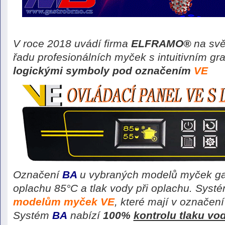
V roce 2018 uvádí firma
ELFRAMO®
na svě
řadu profesionálních myček s intuitivním gr
logickými symboly pod označením
VE
Označení
BA
u vybraných modelů myček g
oplachu 85°C
a
tlak vody při oplachu
. Syst
modelům myček VE
, které mají v označení
Systém
BA
nabízí
100%
kontrolu tlaku vo