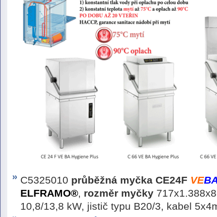
C5325010
průběžná myčka
CE24F
VE
B
ELFRAMO®
,
rozměr myčky
717x1.388x82
10,8/13,8 kW, jistič typu B20/3, kabel 5x