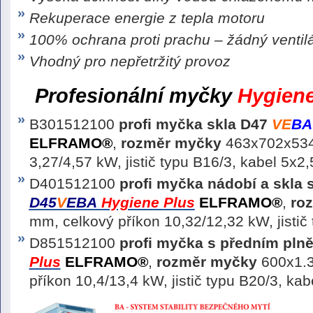
Rekuperace energie z tepla motoru
100% ochrana proti prachu – žádný ventilá
Vhodný pro nepřetržitý provoz
Profesionální myčky
Hygiene
B301512100
profi myčka skla D47
VE
BA
ELFRAMO®
,
rozměr myčky
463x702x534
3,27/4,57 kW, jistič typu B16/3, kabel 5x
D401512100
profi myčka nádobí a skla 
D45
V
EBA
Hygiene Plus
ELFRAMO®
,
ro
mm, celkový příkon 10,32/12,32 kW, jisti
D851512100
profi myčka
s předním pln
Plus
ELFRAMO®
,
rozměr myčky
600x1.3
příkon 10,4/13,4 kW, jistič typu B20/3, k