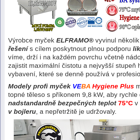
Výrobce myček
ELFRAMO®
vyvinul několi
řešení
s cílem poskytnout plnou podporu
li
víme, drží i na každém povrchu včetně nádo
zajistit maximální čistotu a nejvyšší stupeň
vybavení, které se denně používá v profesi
Modely profi myček
VE
BA
Hygiene Plus
m
topné těleso s příkonem 9,8 kW, aby rychl
nadstandardně bezpečných teplot
75°C
v 
v bojleru
, a nepřetržitě je udržovaly.