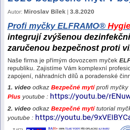
Miroslav Bílek
3.8.2020
Autor:
|
Profi myčky ELFRAMO®
Hygie
integrují zvýšenou dezinfekční
zaručenou bezpečnost proti vi
Naše firma je přímým dovozcem myček
EL
republiku. Zajistíme Vám komplexní profesio
zapojení, náhradních dílů a poradenské činn
1. video
odkaz
Bezpečné mytí
profi myčk
https://youtu.be/rEN
Plus
youtube :
2. video
odkaz
Bezpečné mytí
tutorial my
https://youtu.be/9xVEIBYC
youtube :