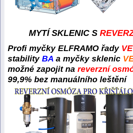
MYTÍ SKLENIC S
REVER
Profi myčky ELFRAMO řady
VE
stability
BA
a myčky sklenic
V
možné zapojit na
reverzní osm
99,9% bez manuálního leštění