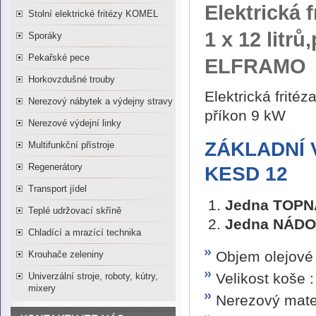
Elektrická
Stolní elektrické fritézy KOMEL
1 x 12 litr
Sporáky
Pekařské pece
ELFRAMO
Horkovzdušné trouby
Elektrická frit
Nerezový nábytek a výdejny stravy
příkon 9 kW
Nerezové výdejní linky
ZÁKLADNÍ 
Multifunkční přístroje
Regenerátory
KESD 12
Transport jídel
Jedna TOPN
Teplé udržovací skříně
Jedna NÁDO
Chladící a mrazící technika
Objem olejové 
Krouhače zeleniny
Velikost koše 
Univerzální stroje, roboty, kútry,
mixery
Nerezový mater