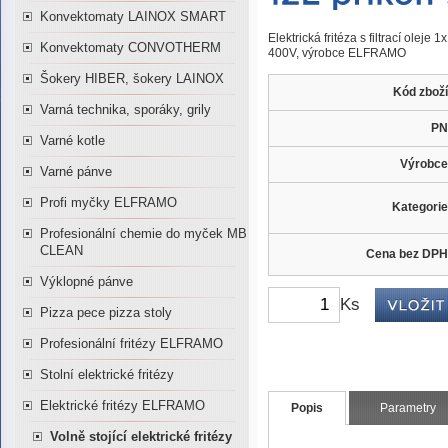
Konvektomaty LAINOX SMART
Elektrická fritéza s filtrací olej
Konvektomaty CONVOTHERM
400V, výrobce ELFRAMO
Šokery HIBER, šokery LAINOX
Kód zboží
Varná technika, sporáky, grily
PN
Varné kotle
Výrobce
Varné pánve
Profi myčky ELFRAMO
Kategorie
Profesionální chemie do myček MB
CLEAN
Cena bez DPH
Výklopné pánve
Ks
Pizza pece pizza stoly
Profesionální fritézy ELFRAMO
Stolní elektrické fritézy
Elektrické fritézy ELFRAMO
Popis
Parametry
Volně stojící elektrické fritézy