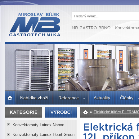
MB GASTRO
BRNO -
Gastrotechnika,
profesionální
kuchyně
Úvodní
Nabídka zboží
Reference
Aktuality
Články
strana
»
Elektrické fritézy ELFRAM
9kW/400V KES12/9kW
Konvektomaty Lainox Naboo
Konvektomaty Lainox Heart Green