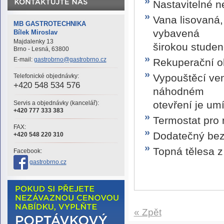
Nastavitelné 
Vana lisovaná,
MB GASTROTECHNIKA
vybavená
Bílek Miroslav
Majdalenky 13
širokou stude
Brno - Lesná, 63800
E-mail:
gastrobrno@gastrobrno.cz
Rekuperační o
Vypouštěcí ve
Telefonické objednávky:
+420 548 534 576
náhodném
otevření je um
Servis a objednávky (kancelář):
+420 777 333 383
Termostat pro 
FAX:
Dodatečný bezp
+420 548 220 310
Topná tělesa z
Facebook:
gastrobrno.cz
« Zpět