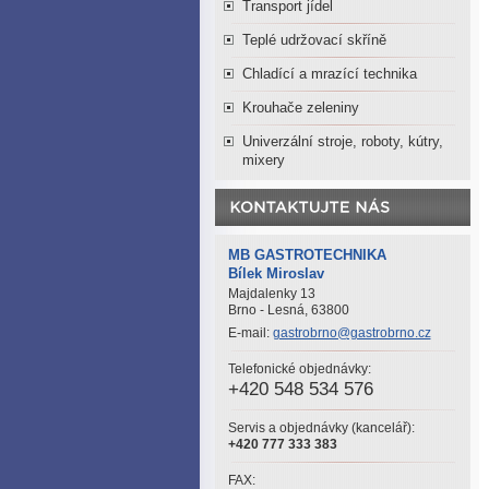
Transport jídel
Teplé udržovací skříně
Chladící a mrazící technika
Krouhače zeleniny
Univerzální stroje, roboty, kútry,
mixery
MB GASTROTECHNIKA
Bílek Miroslav
Majdalenky 13
Brno - Lesná, 63800
E-mail:
gastrobrno@gastrobrno.cz
Telefonické objednávky:
+420 548 534 576
Servis a objednávky (kancelář):
+420 777 333 383
FAX: