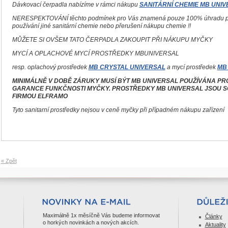
Dávkovací čerpadla nabízíme v rámci nákupu
SANITÁRNÍ CHEMIE MB UNI
NERESPEKTOVÁNÍ těchto podmínek pro Vás znamená pouze 100% úhradu plné 
používání jiné sanitární chemie nebo přerušení nákupu chemie !!
MŮŽETE SI OVŠEM TATO ČERPADLA ZAKOUPIT PŘI NÁKUPU MYČKY
MYCÍ A OPLACHOVÉ MYCÍ PROSTŘEDKY MBUNIVERSAL
resp. oplachový prostředek
MB CRYSTAL UNIVERSAL
a mycí prostředek
MB
MINIMÁLNĚ V DOBĚ ZÁRUKY MUSÍ BÝT MB UNIVERSAL POUŽÍVÁNA P
GARANCE FUNKČNOSTI MYČKY. PROSTŘEDKY MB UNIVERSAL JSOU 
FIRMOU ELFRAMO
Tyto sanitarní prostředky nejsou v ceně myčky při případném nákupu zařízení
« Zpět
Maximálně 1x měsíčně Vás budeme informovat
Články
o horkých novinkách a nových akcích.
Aktuality