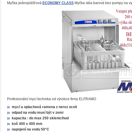
Myčka jednoplášťová
ECONOMY CLASS
Myčka skla barová bez pumpy na vy
Profesionální mycí technika od výrobce firmy ELFRAMO
mycí a oplachová ramena z nerez oceli
odpad na vodu musí být v zemi
kapacita : do max 250 sklenic/hod
koš 400 x 400 mm
napojení na vodu 50°C