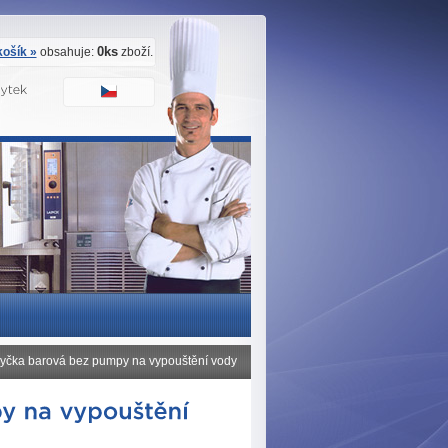
0ks
ošík »
obsahuje:
zboží.
myčka barová bez pumpy na vypouštění vody