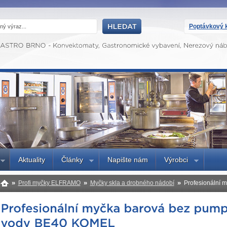
Poptávkový k
Aktuality
Články
Napište nám
Výrobci
»
»
»
Profi myčky ELFRAMO
Myčky skla a drobného nádobí
Profesionální 
BE40 KOMEL