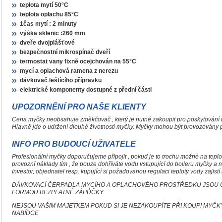
teplota mytí 50°C
teplota oplachu 85°C
1čas mytí : 2 minuty
výška sklenic :260 mm
dveře dvojplášťové
bezpečnostní mikrospínač dveří
termostat vany fixně ocejchován na 55°C
mycí a oplachová ramena z nerezu
dávkovač leštícího přípravku
elektrické komponenty dostupné z přední části
UPOZORNĚNÍ PRO NAŠE KLIENTY
Cena myčky neobsahuje změkčovač , který je nutné zakoupit pro poskytování mi
Hlavně jde o udržení dlouhé životnosti myčky. Myčky mohou být provozovány p
INFO PRO BUDOUCÍ UŽIVATELE
Profesionální myčky doporučujeme připojit , pokud je to trochu možné na teplo
provozní náklady tím , že pouze dohříváte vodu vstupující do boileru myčky a n
Investor, objednatel resp. kupující si požadovanou regulaci teploty vody zajistí
DÁVKOVACÍ ČERPADLA MYCÍHO A OPLACHOVÉHO PROSTŘEDKU JSOU 
FORMOU BEZPLATNÉ ZÁPŮČKY
NEJSOU VAŠIM MAJETKEM POKUD SI JE NEZAKOUPÍTE PŘI KOUPI MYČ
NABÍDCE