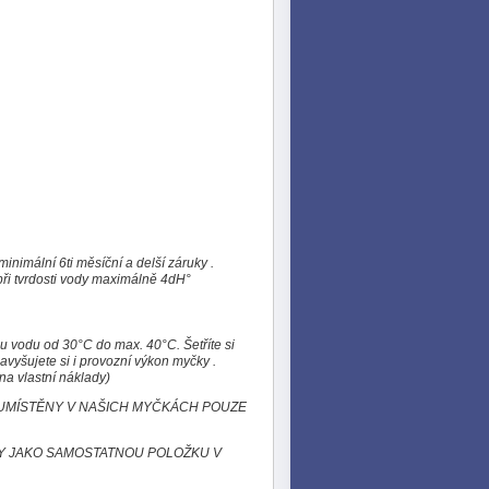
nimální 6ti měsíční a delší záruky .
ři tvrdosti vody maximálně 4dH°
u vodu od 30°C do max. 40°C. Šetříte si
avyšujete si i provozní výkon myčky .
 na vlastní náklady)
UMÍSTĚNY V NAŠICH MYČKÁCH POUZE
KY JAKO SAMOSTATNOU POLOŽKU V