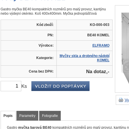
Gastro myčka BE40 kompaktních rozměrů pro malý provoz, kantýnu
nebo výdejní okénko. Koš 400x400mm. Myčka jednoplášťová
Kód zboží:
KO-000-003
PN:
BE40 KOMEL
Výrobce:
ELFRAMO
Myčky skla a drobného nádobí
Kategorie:
KOMEL
Na dotaz,-
Cena bez DPH:
Ks
Vy
Popis
Parametry
Fotografie
Gastro
myčka barová BE40
kompaktních rozměrů pro malý provoz, kantýnu 