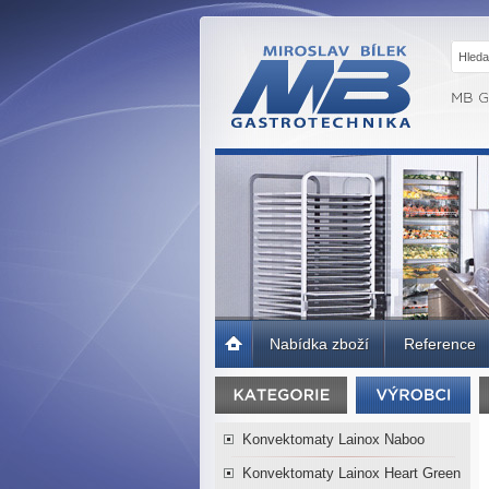
MB GASTRO
BRNO -
Gastrotechnika,
profesionální
kuchyně
Úvodní
Nabídka zboží
Reference
strana
Konvektomaty Lainox Naboo
Konvektomaty Lainox Heart Green