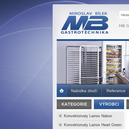
MB GASTRO
BRNO -
Gastrotechnika,
profesionální
kuchyně
Úvodní
Nabídka zboží
Reference
strana
Konvektomaty Lainox Naboo
Konvektomaty Lainox Heart Green