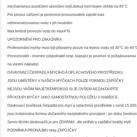
mechanismus pozdržení ukončení mytí,dokud není bojler ohřátý na 85°C
Pro provoz zařízení je povinnost provozovatele zajistit max.
odmineralizovanou vodu s ph neutrální.
Max.tvrdost provozní vody do max4°N
UPOZORNĚNÍ PRO ZÁKAZNÍKA :
Profesionální myčky musí být připojeny pouze na teplou vodu od 30°C do 40°
Provozovatel - investor (objednatel resp. kupující je povinen si požadouvanou re
na vlastní náklady)
DÁVKOVACÍ ČERPADLA MYCÍHO A OPLACHOVÉHO PROSTŘEDKU
JSOU UMÍSTĚNY V NAŠICH MYČKÁCH POUZE FORMOU ZÁPŮČKY
NEJSOU VAŠIM MAJETKEMPOKUD SI JE OVŠEM NEZAKOUPÍTE
PŘI KOUPI MYČKY JAKO SAMOSTATNOU POLOŽKU V NABÍDCE
Dávkovací značková čerpadla pro mycí a oplachový prostředek v ceně 15.00
jsou instalována formou dočasného bezplatného pronájem - po dobu životnos
Servis těchto dávkovačů je pro ZDARMA , dle potřeb a zajištění kvality mytí
PODMÍNKA PRONÁJMU resp.ZÁPŮJČKY