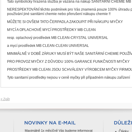
Tato symbolicky hrazená služba je vázána na nákup SANITÁRNÍ CHEMIE MB C
NERESPEKTOVÁNÍ těchto podmínek pro Vás znamená pouze 100% úhradu plné 
používání jiné sanitární chemie nebo přerušení nákupu chemie !!
MŮŽETE SI OVŠEM TATO ČERPADLA ZAKOUPIT PŘI NÁKUPU MYČKY
MYCÍ A OPLACHOVÉ MYCÍ PROSTŘEDKY MB CLEAN
resp. oplachový prostředek MB CLEAN-CRYSTAL UNIVERSAL
a mycí prostředek MB CLEAN-CLEAN UNIVERSAL
MINIMÁLNĚ V DOBĚ ZÁRUKY MUSÍ BÝT NAŠE SANITÁRNÍ CHEMIE POUŽÍ
PRO PROVOZ MYČKY Z DŮVODU 100% GARANCE FUNKČNOSTI MYČKY
PROSTŘEDKY MB CLEAN JSOU SCHVÁLENY VÝROBCEM MYČKY FIRMO
Tyto sanitarní prostředky nejsou v ceně myčky při případném nákupu zařízení
« Zpět
Maximálně 1x měsíčně Vás budeme informovat
Články