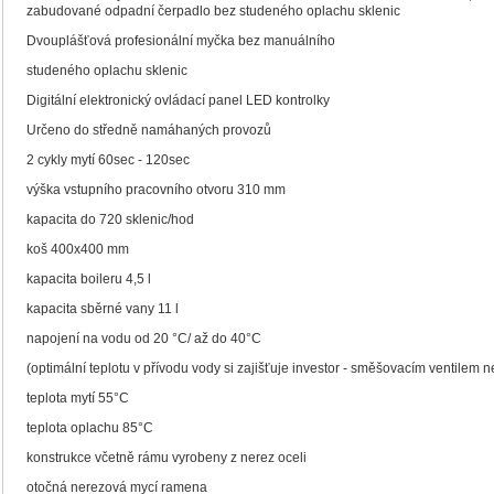
zabudované odpadní čerpadlo bez studeného oplachu sklenic
Dvouplášťová profesionální myčka bez manuálního
studeného oplachu sklenic
Digitální elektronický ovládací panel LED kontrolky
Určeno do středně namáhaných provozů
2 cykly mytí 60sec - 120sec
výška vstupního pracovního otvoru 310 mm
kapacita do 720 sklenic/hod
koš 400x400 mm
kapacita boileru 4,5 l
kapacita sběrné vany 11 l
napojení na vodu od 20 °C/ až do 40°C
(optimální teplotu v přívodu vody si zajišťuje investor - směšovacím ventilem n
teplota mytí 55°C
teplota oplachu 85°C
konstrukce včetně rámu vyrobeny z nerez oceli
otočná nerezová mycí ramena