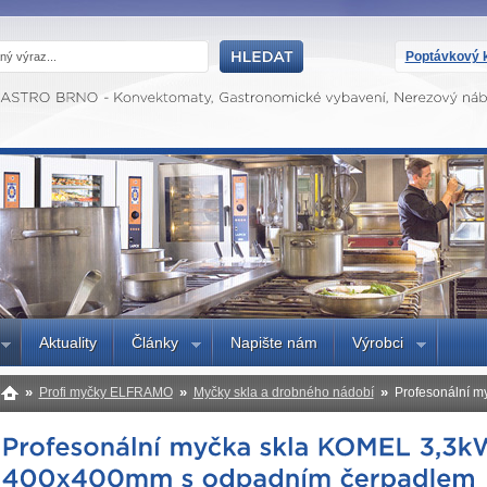
Poptávkový k
Aktuality
Články
Napište nám
Výrobci
»
»
»
Profi myčky ELFRAMO
Myčky skla a drobného nádobí
Profesonální m
400x400mm s odpadním čerpadlem