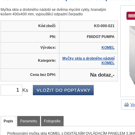
Myčka skla a drobného nádobí se dvěma mycími cykly, hranatým
košem 400x400 mm, vypouštěcí odpadní čerpadlo
Kód zboží:
KO-000-021
PN:
F86DGT PUMPA
Výrobce:
KOMEL
Myčky skla a drobného nádobí
Kategorie:
KOMEL
Na dotaz,-
Cena bez DPH:
Ks
Vy
Popis
Parametry
Fotografie
Profesonální myčka skla KOMEL s DIGITÁLNÍM OVLÁDACÍM PANELEM 3,3kW