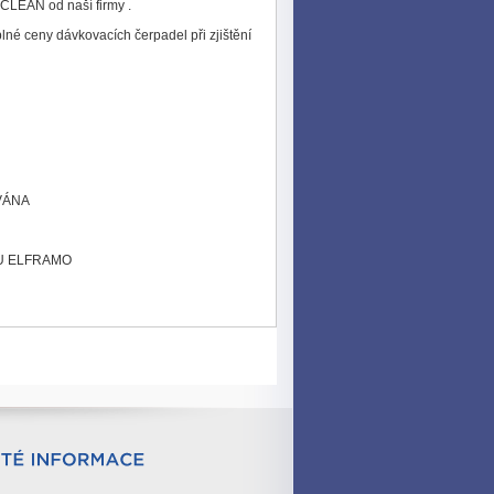
LEAN od naší firmy .
ceny dávkovacích čerpadel při zjištění
VÁNA
U ELFRAMO