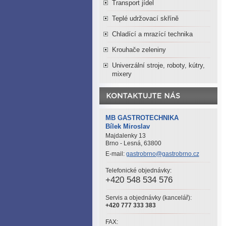
Transport jídel
Teplé udržovací skříně
Chladící a mrazící technika
Krouhače zeleniny
Univerzální stroje, roboty, kútry,
mixery
MB GASTROTECHNIKA
Bílek Miroslav
Majdalenky 13
Brno - Lesná, 63800
E-mail:
gastrobrno@gastrobrno.cz
Telefonické objednávky:
+420 548 534 576
Servis a objednávky (kancelář):
+420 777 333 383
FAX: