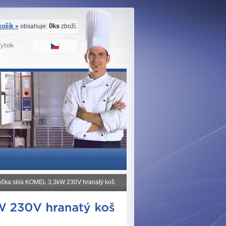
0ks
ošík »
obsahuje:
zboží.
yčka skla KOMEL 3,3kW 230V hranatý koš