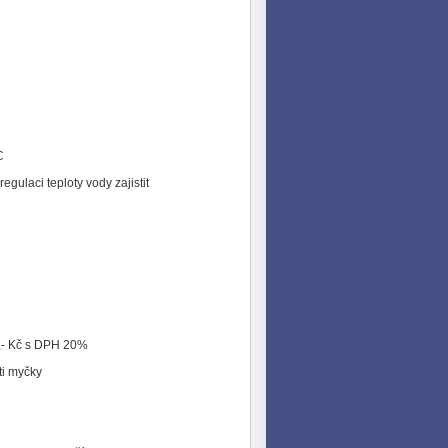
C
gulaci teploty vody zajistit
0,- Kč s DPH 20%
ti myčky