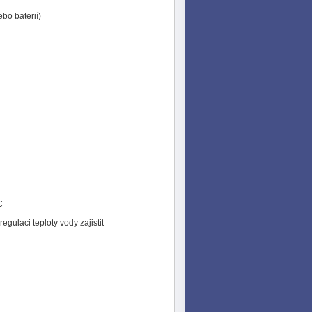
ebo baterií)
C
gulaci teploty vody zajistit