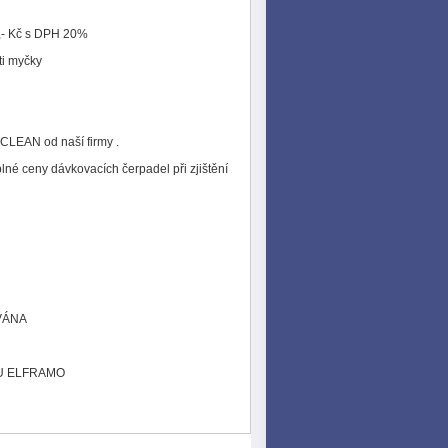
0,- Kč s DPH 20%
ti myčky
LEAN od naší firmy .
ceny dávkovacích čerpadel při zjištění
VÁNA
U ELFRAMO