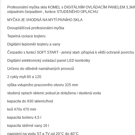
Profesonální myčka skla KOMEL s DIGITÁLNÍM OVLÁDACÍM PANELEM 3,3kW
odpadním čerpadlem , funkce STUDENÉHO OPLACHU
MYČKA JE VHODNÁ NA MYTÍ PIVNÍHO SKLA
Dvouplášťová profesionální myčka
Tepelná izolace bojleru
Digitální teploměr bojleru a vany
Čerpadlo s funkcí SOFT START - jemný start- přispívá k větší ochraně povrchu
Digitální elektronický ovládací panel LED kontrolky
Určeno do středně namáhaných provozů
2 cykly mytí 60 a 120
výška vstupního pracovního otvoru 325 mm
studený oplach sklenic pokud je dotažena i studená voda
kapacita do 930 sklenic/hod
koš 470x 470 mm
kapacita boileru 4,5 l
kapacita sběrné vany 16 l
napojení na vodu ST a TV od 20°C do 40°C