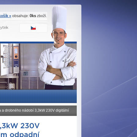
0ks
ošík »
obsahuje:
zboží.
a a drobného nádobí 3,3kW 230V digitální