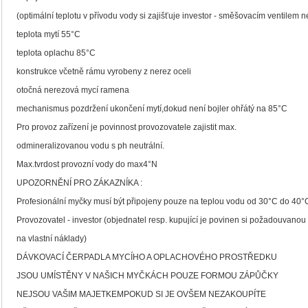
(optimální teplotu v přívodu vody si zajišťuje investor - směšovacím ventilem n
teplota mytí 55°C
teplota oplachu 85°C
konstrukce včetně rámu vyrobeny z nerez oceli
otočná nerezová mycí ramena
mechanismus pozdržení ukončení mytí,dokud není bojler ohřátý na 85°C
Pro provoz zařízení je povinnost provozovatele zajistit max.
odmineralizovanou vodu s ph neutrální.
Max.tvrdost provozní vody do max4°N
UPOZORNĚNÍ PRO ZÁKAZNÍKA :
Profesionální myčky musí být připojeny pouze na teplou vodu od 30°C do 40°
Provozovatel - investor (objednatel resp. kupující je povinen si požadouvanou re
na vlastní náklady)
DÁVKOVACÍ ČERPADLA MYCÍHO A OPLACHOVÉHO PROSTŘEDKU
JSOU UMÍSTĚNY V NAŠICH MYČKÁCH POUZE FORMOU ZÁPŮČKY
NEJSOU VAŠIM MAJETKEMPOKUD SI JE OVŠEM NEZAKOUPÍTE