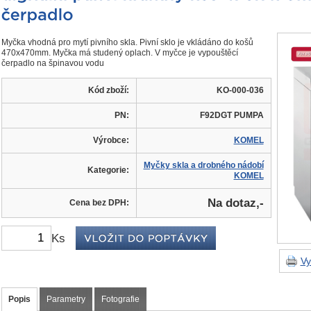
Myčka vhodná pro mytí pivního skla. Pivní sklo je vkládáno do košů
470x470mm. Myčka má studený oplach. V myčce je vypouštěcí
čerpadlo na špinavou vodu
Kód zboží:
KO-000-036
PN:
F92DGT PUMPA
Výrobce:
KOMEL
Myčky skla a drobného nádobí
Kategorie:
KOMEL
Na dotaz,-
Cena bez DPH:
Ks
Vy
Popis
Parametry
Fotografie