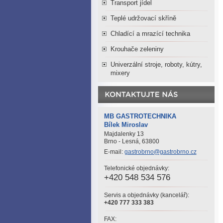
Transport jídel
Teplé udržovací skříně
Chladící a mrazící technika
Krouhače zeleniny
Univerzální stroje, roboty, kútry,
mixery
MB GASTROTECHNIKA
Bílek Miroslav
Majdalenky 13
Brno - Lesná, 63800
E-mail:
gastrobrno@gastrobrno.cz
Telefonické objednávky:
+420 548 534 576
Servis a objednávky (kancelář):
+420 777 333 383
FAX: