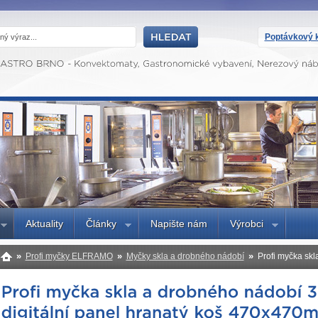
Poptávkový k
Aktuality
Články
Napište nám
Výrobci
»
»
»
Profi myčky ELFRAMO
Myčky skla a drobného nádobí
Profi myčka skl
panel hranatý koš 470x470mm odpadní čerpadlo