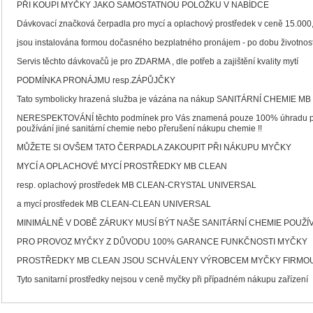
PŘI KOUPI MYČKY JAKO SAMOSTATNOU POLOŽKU V NABÍDCE
Dávkovací značková čerpadla pro mycí a oplachový prostředek v ceně 15.00
jsou instalována formou dočasného bezplatného pronájem - po dobu životnos
Servis těchto dávkovačů je pro ZDARMA , dle potřeb a zajištění kvality mytí
PODMÍNKA PRONÁJMU resp.ZÁPŮJČKY
Tato symbolicky hrazená služba je vázána na nákup SANITÁRNÍ CHEMIE MB C
NERESPEKTOVÁNÍ těchto podmínek pro Vás znamená pouze 100% úhradu plné 
používání jiné sanitární chemie nebo přerušení nákupu chemie !!
MŮŽETE SI OVŠEM TATO ČERPADLA ZAKOUPIT PŘI NÁKUPU MYČKY
MYCÍ A OPLACHOVÉ MYCÍ PROSTŘEDKY MB CLEAN
resp. oplachový prostředek MB CLEAN-CRYSTAL UNIVERSAL
a mycí prostředek MB CLEAN-CLEAN UNIVERSAL
MINIMÁLNĚ V DOBĚ ZÁRUKY MUSÍ BÝT NAŠE SANITÁRNÍ CHEMIE POUŽÍ
PRO PROVOZ MYČKY Z DŮVODU 100% GARANCE FUNKČNOSTI MYČKY
PROSTŘEDKY MB CLEAN JSOU SCHVÁLENY VÝROBCEM MYČKY FIRMO
Tyto sanitarní prostředky nejsou v ceně myčky při případném nákupu zařízení