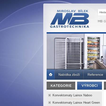
MB GASTRO
BRNO -
Gastrotechnika,
profesionální
kuchyně
Úvodní
Nabídka zboží
Reference
strana
Konvektomaty Lainox Naboo
Konvektomaty Lainox Heart Green