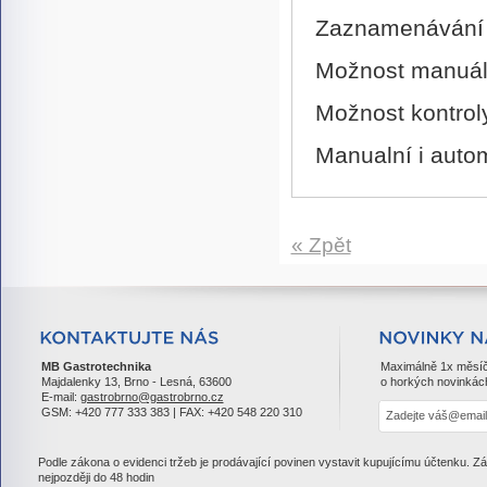
Zaznamenávání t
Možnost manuál
Možnost kontroly
Manualní i auto
« Zpět
MB Gastrotechnika
Maximálně 1x měsí
Majdalenky 13, Brno - Lesná, 63600
o horkých novinkác
E-mail:
gastrobrno@gastrobrno.cz
GSM: +420 777 333 383 | FAX: +420 548 220 310
Podle zákona o evidenci tržeb je prodávající povinen vystavit kupujícímu účtenku. Z
nejpozději do 48 hodin