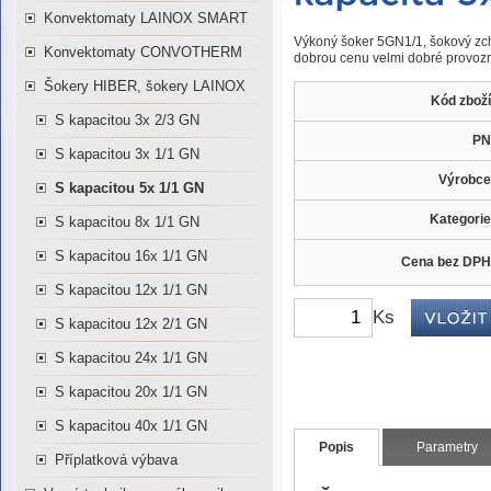
Konvektomaty LAINOX SMART
Výkoný šoker 5GN1/1, šokový z
Konvektomaty CONVOTHERM
dobrou cenu velmi dobré provozní
Šokery HIBER, šokery LAINOX
Kód zboží
S kapacitou 3x 2/3 GN
PN
S kapacitou 3x 1/1 GN
Výrobce
S kapacitou 5x 1/1 GN
Kategorie
S kapacitou 8x 1/1 GN
S kapacitou 16x 1/1 GN
Cena bez DPH
S kapacitou 12x 1/1 GN
Ks
S kapacitou 12x 2/1 GN
S kapacitou 24x 1/1 GN
S kapacitou 20x 1/1 GN
S kapacitou 40x 1/1 GN
Popis
Parametry
Příplatková výbava