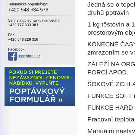
Jedná se o tepel
Telefonické objednávky:
+420 548 534 576
druhů potravin
Servis a objednávky (kancelář):
1 kg těstovin a 1
+420 777 333 383
prostorovým ob
FAX:
+420 548 220 310
KONECNÉ ČASY 
Facebook:
zmrazením se vel
gastrobrno.cz
ZÁLEŽÍ NA ORG
PORCÍ APOD.
ŠOKOVÉ ZCHL
FUNKCE SOFT m
FUNKCE HARD tv
Pracovní teplot
Manuální nastav