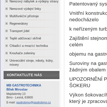
Nerezový nábytek a výdejny stravy
Patentovaný sys
Nerezové výdejní linky
Vnitřní konstruk
Multifunkční přístroje
nedocházelo
Regenerátory
k neřízeným tur
Transport jídel
Zajištění stejn
Teplé udržovací skříně
celém
Chladící a mrazící technika
objemu na gast
Krouhače zeleniny
Univerzální stroje, roboty, kútry,
Suroviny na gas
mixery
žádným obalem
UPOZORNĚNÍ P
ŠOKERU
MB GASTROTECHNIKA
Bílek Miroslav
Výkon šokovacího
Majdalenky 13
Brno - Lesná, 63800
který je zpraco
E-mail:
gastrobrno@gastrobrno.cz