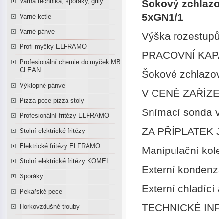
Varná technika, sporáky, grily
Šokový zchlaz
5xGN1/1
Varné kotle
Varné pánve
Výška rozestupů
Profi myčky ELFRAMO
PRACOVNÍ KAP
Profesionální chemie do myček MB
CLEAN
Šokové zchlazov
Výklopné pánve
V CENĚ ZAŘÍZE
Pizza pece pizza stoly
Snímací sonda v
Profesionální fritézy ELFRAMO
ZA PŘÍPLATEK
Stolní elektrické fritézy
Elektrické fritézy ELFRAMO
Manipulační kol
Stolní elektrické fritézy KOMEL
Externí kondenz
Sporáky
Externí chladící
Pekařské pece
TECHNICKÉ I
Horkovzdušné trouby