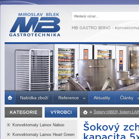
MB GASTRO
BRNO -
Gastrotechnika,
profesionální
kuchyně
Úvodní
Nabídka zboží
Reference
Aktuality
Články
strana
»
Šokery HIBER, šokery LA
RCR051S
Konvektomaty Lainox Naboo
Konvektomaty Lainox Heart Green