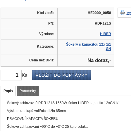
Vy
Kód zboží:
HE0000_0058
PN:
RDR121S
Výrobce:
HIBER
Šokery s kapacitou 12x 1/1
Kategorie:
GN
Na dotaz,-
Cena bez DPH:
Ks
Popis
Parametry
Šokový zchlazovač RDR121S 1550W, šoker HIBER kapacita 12xGN1/1
Výška rozestupů vnitřních ližin 65mm
PRACOVNÍ KAPACITA ŠOKERU
Šokové zchlazování +90°C do +3°C 25 kg produktu