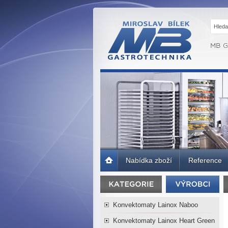
MB GASTRO
BRNO -
Gastrotechnika,
profesionální
kuchyně
Úvodní
Nabídka zboží
Reference
strana
Konvektomaty Lainox Naboo
Konvektomaty Lainox Heart Green