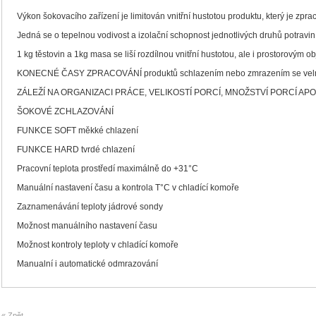
Výkon šokovacího zařízení je limitován vnitřní hustotou produktu, který je zpr
Jedná se o tepelnou vodivost a izolační schopnost jednotlivých druhů potravin
1 kg těstovin a 1kg masa se liší rozdílnou vnitřní hustotou, ale i prostorovým 
KONECNÉ ČASY ZPRACOVÁNÍ produktů schlazením nebo zmrazením se velmi
ZÁLEŽÍ NA ORGANIZACI PRÁCE, VELIKOSTÍ PORCÍ, MNOŽSTVÍ PORCÍ APO
ŠOKOVÉ ZCHLAZOVÁNÍ
FUNKCE SOFT měkké chlazení
FUNKCE HARD tvrdé chlazení
Pracovní teplota prostředí maximálně do +31°C
Manuální nastavení času a kontrola T°C v chladící komoře
Zaznamenávání teploty jádrové sondy
Možnost manuálního nastavení času
Možnost kontroly teploty v chladící komoře
Manualní i automatické odmrazování
« Zpět