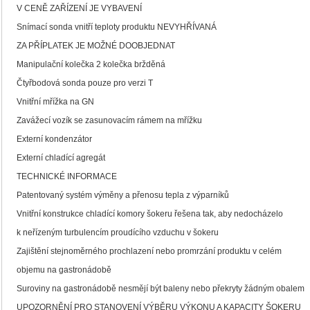
V CENĚ ZAŘÍZENÍ JE VYBAVENÍ
Snímací sonda vnitří teploty produktu NEVYHŘÍVANÁ
ZA PŘÍPLATEK JE MOŽNÉ DOOBJEDNAT
Manipulační kolečka 2 kolečka bržděná
Čtyřbodová sonda pouze pro verzi T
Vnitřní mřížka na GN
Zavážecí vozík se zasunovacím rámem na mřížku
Externí kondenzátor
Externí chladící agregát
TECHNICKÉ INFORMACE
Patentovaný systém výměny a přenosu tepla z výparníků
Vnitřní konstrukce chladící komory šokeru řešena tak, aby nedocházelo
k neřízeným turbulencím proudícího vzduchu v šokeru
Zajištění stejnoměrného prochlazení nebo promrzání produktu v celém
objemu na gastronádobě
Suroviny na gastronádobě nesmějí být baleny nebo překryty žádným obalem
UPOZORNĚNÍ PRO STANOVENÍ VÝBĚRU VÝKONU A KAPACITY ŠOKERU