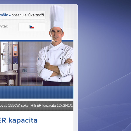
0ks
ošík »
obsahuje:
zboží.
ovač 1550W, šoker HIBER kapacita 12xGN1/1