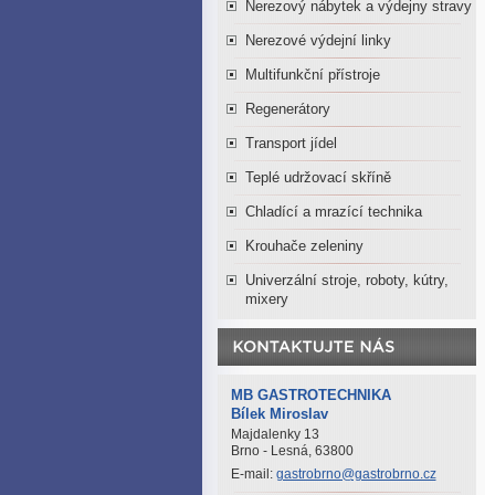
Nerezový nábytek a výdejny stravy
Nerezové výdejní linky
Multifunkční přístroje
Regenerátory
Transport jídel
Teplé udržovací skříně
Chladící a mrazící technika
Krouhače zeleniny
Univerzální stroje, roboty, kútry,
mixery
MB GASTROTECHNIKA
Bílek Miroslav
Majdalenky 13
Brno - Lesná, 63800
E-mail:
gastrobrno@gastrobrno.cz