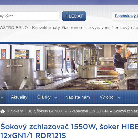
Poptávkový k
Aktuality
Články
Napište nám
Výrobci
»
»
»
Šokery HIBER, šokery LAINOX
S kapacitou 12x 1/1 GN
Šokový zchlaz
RDR121S