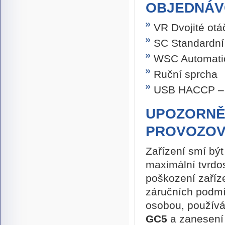
OBJEDNÁV
VR Dvojité otá
SC Standardní
WSC Automatic
Ruční sprcha
USB HACCP – 
UPOZORNĚN
PROVOZOV
Zařízení smí bý
maximální tvrdos
poškození zaříz
záručních podmín
osobou, používán
GC5
a zanesení