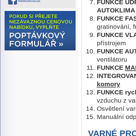
gastrobrno.cz
FUNKCE UDR
AUTOKLIMA
FUNKCE FA
gratinování, 
FUNKCE VLA
přístrojem
FUNKCE AU
ventilátoru
FUNKCE
MA
INTEGROVA
komory
FUNKCE rych
vzduchu z va
Osvětlení va
Manuální odp
VARNÉ PR