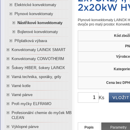
Elektrické konvektomaty
Plynové konvektomaty
Plynové konvektomaty LAINOX 
Nástřikové konvektomaty
dvojče pro malý prostor. Konvek
Bojlerové konvektomaty
Kód zboží
Příplatková výbava
PN
Konvektomaty LAINOX SMART
Výrobce
Konvektomaty CONVOTHERM
Šokery HIBER, šokery LAINOX
Kategorie
Varná technika, sporáky, grily
Cena bez DPH
Varné kotle
Varné pánve
Ks
Profi myčky ELFRAMO
Profesionální chemie do myček MB
CLEAN
Výklopné pánve
Popis
Parametry