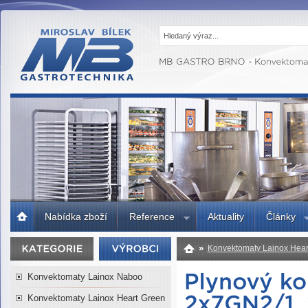
MB GASTRO
BRNO -
Gastrotechnika,
profesionální
kuchyně
Úvodní
Nabídka zboží
Reference
Aktuality
Články
strana
»
Konvektomaty Lainox Hear
Heart 2x7GN2/1, 2x14xGN1/1 7
Konvektomaty Lainox Naboo
Konvektomaty Lainox Heart Green