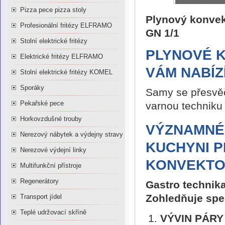
Pizza pece pizza stoly
Plynový konvek
Profesionální fritézy ELFRAMO
GN 1/1
Stolní elektrické fritézy
PLYNOVÉ 
Elektrické fritézy ELFRAMO
VÁM NABÍZ
Stolní elektrické fritézy KOMEL
Sporáky
Samy se přesvěčt
Pekařské pece
varnou techniku 
Horkovzdušné trouby
VÝZNAMNÉ 
Nerezový nábytek a výdejny stravy
KUCHYNI P
Nerezové výdejní linky
KONVEKTO
Multifunkční přístroje
Regenerátory
Gastro technika
Zohledňuje spe
Transport jídel
Teplé udržovací skříně
VÝVIN PÁR