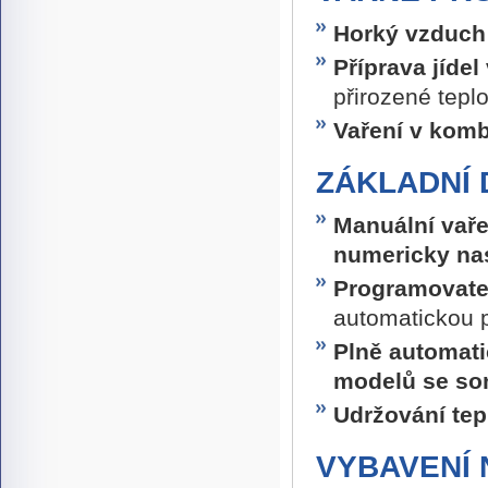
Horký vzduc
Příprava jídel
přirozené tepl
Vaření v komb
ZÁKLADNÍ
Manuální vař
numericky nas
Programovate
automatickou p
Plně automat
modelů se so
Udržování tepl
VYBAVENÍ 