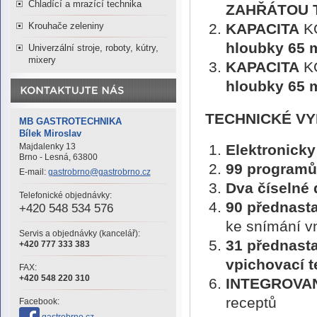
Chladící a mrazící technika
ZAHŘÁTOU 
Krouhače zeleniny
KAPACITA
K
hloubky 65
Univerzální stroje, roboty, kútry,
mixery
KAPACITA
K
hloubky 65
TECHNICKÉ V
MB GASTROTECHNIKA
Bílek Miroslav
Majdalenky 13
Elektronick
Brno - Lesná, 63800
99 programů
E-mail:
gastrobrno@gastrobrno.cz
Dva číselné 
Telefonické objednávky:
90 přednast
+420 548 534 576
ke snímání vn
Servis a objednávky (kancelář):
31 přednast
+420 777 333 383
vpichovací t
FAX:
+420 548 220 310
INTEGROVAN
receptů
Facebook: