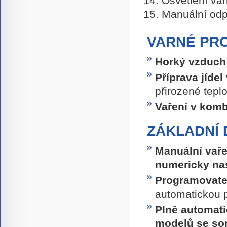
Osvětlení va
Manuální odp
VARNÉ PR
Horký vzduc
Příprava jídel
přirozené tepl
Vaření v komb
ZÁKLADNÍ
Manuální vař
numericky nas
Programovate
automatickou p
Plně automat
modelů se so