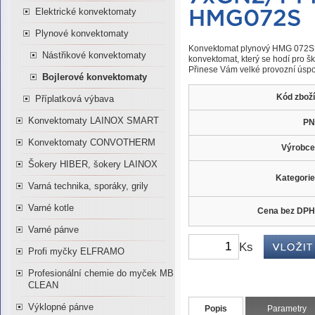
Elektrické konvektomaty
Plynové konvektomaty
Konvektomat plynový HMG 072S s
Nástřikové konvektomaty
konvektomat, který se hodí pro ško
Přinese Vám velké provozní úspo
Bojlerové konvektomaty
Kód zboží
Příplatková výbava
Konvektomaty LAINOX SMART
PN
Konvektomaty CONVOTHERM
Výrobce
Šokery HIBER, šokery LAINOX
Kategorie
Varná technika, sporáky, grily
Varné kotle
Cena bez DPH
Varné pánve
Ks
Profi myčky ELFRAMO
Profesionální chemie do myček MB
CLEAN
Výklopné pánve
Popis
Parametry