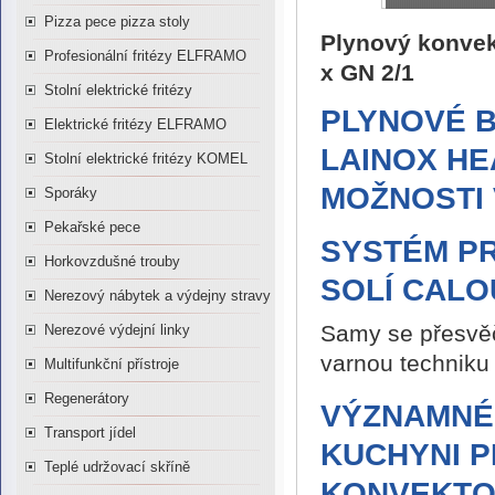
Pizza pece pizza stoly
Plynový konvek
Profesionální fritézy ELFRAMO
x GN 2/1
Stolní elektrické fritézy
PLYNOVÉ 
Elektrické fritézy ELFRAMO
LAINOX HE
Stolní elektrické fritézy KOMEL
MOŽNOSTI 
Sporáky
Pekařské pece
SYSTÉM P
Horkovzdušné trouby
SOLÍ CALO
Nerezový nábytek a výdejny stravy
Samy se přesvěčt
Nerezové výdejní linky
varnou techniku 
Multifunkční přístroje
Regenerátory
VÝZNAMNÉ 
Transport jídel
KUCHYNI P
Teplé udržovací skříně
KONVEKTO