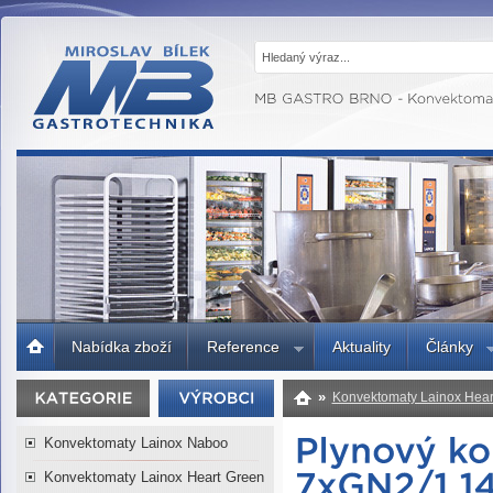
MB GASTRO
BRNO -
Gastrotechnika,
profesionální
kuchyně
Úvodní
Nabídka zboží
Reference
Aktuality
Články
strana
»
Konvektomaty Lainox Hear
Heart 7xGN2/1 14xGN1/1 70 mm
Konvektomaty Lainox Naboo
Konvektomaty Lainox Heart Green