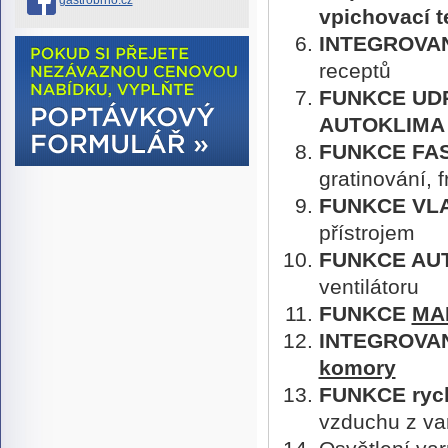
gastrobrno.cz
vpichovací t
INTEGROVAN
receptů
FUNKCE UDR
AUTOKLIMA
FUNKCE FA
gratinování, 
FUNKCE VLA
přístrojem
FUNKCE AU
ventilátoru
FUNKCE
MA
INTEGROVA
komory
FUNKCE rych
vzduchu z va