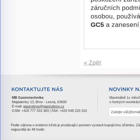
záručních podmín
osobou, používán
GC5
a zanesení
« Zpět
MB Gastrotechnika
Maximálně 1x měsí
Majdalenky 13, Brno - Lesná, 63600
o horkých novinkác
E-mail:
gastrobrno@gastrobrno.cz
GSM: +420 777 333 383 | FAX: +420 548 220 310
Podle zákona o evidenci tržeb je prodávající povinen vystavit kupujícímu účtenku. Z
nejpozději do 48 hodin