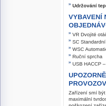
Udržování tepl
VYBAVENÍ 
OBJEDNÁV
VR Dvojité otá
SC Standardní
WSC Automatic
Ruční sprcha
USB HACCP – 
UPOZORNĚN
PROVOZOV
Zařízení smí bý
maximální tvrdos
poškození zaříz