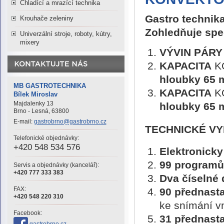
Chladící a mrazící technika
Gastro technika
Krouhače zeleniny
Zohledňuje spe
Univerzální stroje, roboty, kútry,
mixery
VÝVIN PÁR
KAPACITA
K
hloubky 65
MB GASTROTECHNIKA
KAPACITA
K
Bílek Miroslav
Majdalenky 13
hloubky 65
Brno - Lesná, 63800
E-mail:
gastrobrno@gastrobrno.cz
TECHNICKÉ V
Telefonické objednávky:
+420 548 534 576
Elektronick
99 programů
Servis a objednávky (kancelář):
+420 777 333 383
Dva číselné 
FAX:
90 přednast
+420 548 220 310
ke snímání vn
Facebook:
31 přednast