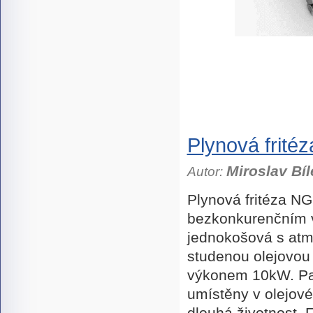
Plynová fri
Miroslav Bíl
Autor:
Plynová fritéza N
bezkonkurenčním v
jednokošová s atm
studenou olejovo
výkonem 10kW. Pat
umístěny v olejové
dlouhá životnost.