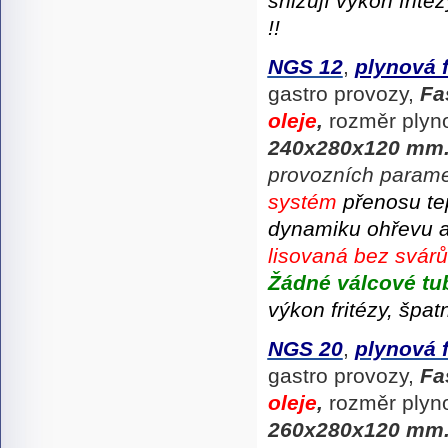
snižují výkon fritéz
!!
NGS 12
,
plynová 
gastro provozy,
Fa
oleje
,
rozměr plyn
240x280x120 mm
provozních parame
systém
přenosu tep
dynamiku ohřevu 
lisovaná bez svár
Žádné válcové tu
výkon fritézy, špat
NGS 20
,
plynová 
gastro provozy,
Fa
oleje
,
rozměr plyn
260x280x120 mm