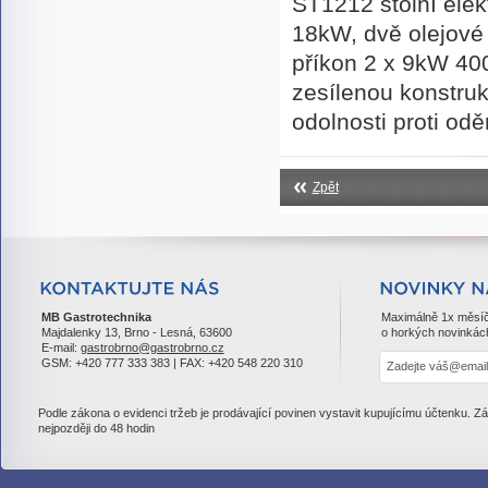
ST1212 stolní elek
18kW, dvě olejové 
příkon 2 x 9kW 400
zesílenou konstruk
odolnosti proti odě
Zpět
MB Gastrotechnika
Maximálně 1x měsí
Majdalenky 13, Brno - Lesná, 63600
o horkých novinkác
E-mail:
gastrobrno@gastrobrno.cz
GSM: +420 777 333 383 | FAX: +420 548 220 310
Podle zákona o evidenci tržeb je prodávající povinen vystavit kupujícímu účtenku. Z
nejpozději do 48 hodin