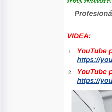
snižují životnost fr
Profesioná
VIDEA:
YouTube p
https://y
YouTube p
https://y