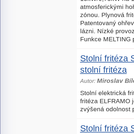
atmosferickými ho
zónou. Plynová f
Patentovaný ohřev 
lázni. Nízké provo
Funkce MELTING pr
Stolní fritéz
stolní fritéza
Miroslav Bíl
Autor:
Stolní elektrická fr
fritéza ELFRAMO j
zvýšená odolnost p
Stolní fritéza