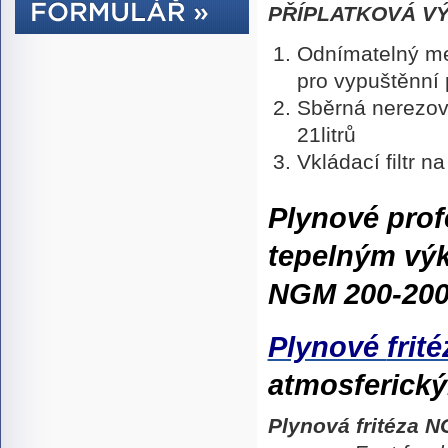
PŘÍPLATKOVÁ VÝ
Odnímatelný me
pro vypuštěnní 
Sběrná nerezov
21litrů
Vkládací filtr n
Plynové prof
tepelným v
NGM 200-200
Plynové
frité
atmosferick
Plynová fritéza 