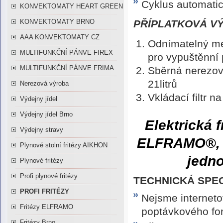
Cyklus automatic
KONVEKTOMATY HEART GREEN
PŘÍPLATKOVÁ VÝ
KONVEKTOMATY BRNO
AAA KONVEKTOMATY CZ
Odnímatelný me
MULTIFUNKČNÍ PÁNVE FIREX
pro vypuštěnní 
MULTIFUNKČNÍ PÁNVE FRIMA
Sběrná nerezov
21litrů
Nerezová výroba
Vkládací filtr n
Výdejny jídel
Výdejny jídel Brno
Elektrická
Výdejny stravy
ELFRAMO®, ob
Plynové stolní fritézy AIKHON
jedno
Plynové fritézy
Profi plynové fritézy
TECHNICKÁ SPEC
PROFI FRITÉZY
Nejsme interneto
Fritézy ELFRAMO
poptávkového f
Fritézy Brno