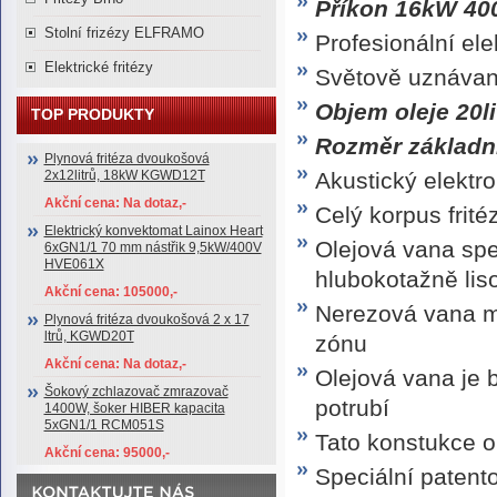
Příkon 16kW 40
Stolní frizézy ELFRAMO
Profesionální ele
Elektrické fritézy
Světově uznávan
Objem oleje 20li
TOP PRODUKTY
Rozměr základn
Plynová fritéza dvoukošová
Akustický elektr
2x12litrů, 18kW KGWD12T
Akční cena: Na dotaz,-
Celý korpus frité
Elektrický konvektomat Lainox Heart
Olejová vana spe
6xGN1/1 70 mm nástřik 9,5kW/400V
HVE061X
hlubokotažně lis
Akční cena: 105000,-
Nerezová vana m
Plynová fritéza dvoukošová 2 x 17
ltrů, KGWD20T
zónu
Akční cena: Na dotaz,-
Olejová vana je 
Šokový zchlazovač zmrazovač
potrubí
1400W, šoker HIBER kapacita
5xGN1/1 RCM051S
Tato konstukce ol
Akční cena: 95000,-
Speciální paten