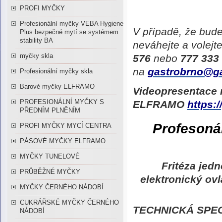
PROFI MYČKY
Profesionální myčky VEBA Hygiene
V případě, že bud
Plus bezpečné mytí se systémem
stability BA
neváhejte a volejt
myčky skla
576
nebo
777 333
na
gastrobrno@ga
Profesionální myčky skla
Barové myčky ELFRAMO
Videopresentace n
PROFESIONÁLNÍ MYČKY S
ELFRAMO
https:
PŘEDNÍM PLNĚNÍM
Profesonál
PROFI MYČKY MYCÍ CENTRA
PÁSOVÉ MYČKY ELFRAMO
MYČKY TUNELOVÉ
Fritéza je
PRŮBĚŽNÉ MYČKY
elektronický ovl
MYČKY ČERNÉHO NÁDOBÍ
CUKRÁŘSKÉ MYČKY ČERNÉHO
TECHNICKÁ SPEC
NÁDOBÍ