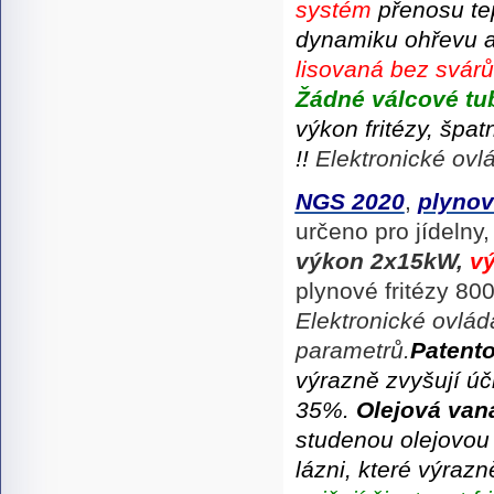
systém
přenosu tep
dynamiku ohřevu 
lisovaná bez svár
Žádné válcové tu
výkon fritézy, špat
!!
Elektronické ovlá
NGS 2020
,
plynov
určeno pro jídelny
výkon
2x15kW,
vý
plynové fritézy 8
Elektronické ovládá
parametrů.
P
atent
výrazně zvyšují úč
35%.
Olejová va
studenou olejovou
lázni, které výrazn