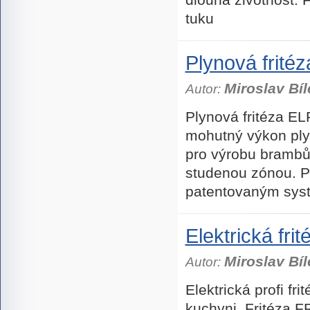
tuku
Plynová frit
Miroslav Bíl
Autor:
Plynová fritéza E
mohutný výkon plyn
pro výrobu brambů
studenou zónou. 
patentovaným sys
Elektrická f
Miroslav Bíl
Autor:
Elektrická profi fr
kuchyni. Fritéza 