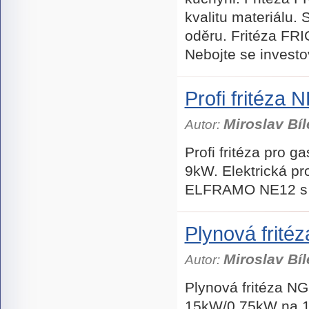
kvalitu materiálu. 
oděru. Fritéza FR
Nebojte se investov
Profi fritéz
Miroslav Bíl
Autor:
Profi fritéza pro g
9kW. Elektrická pro
ELFRAMO NE12 s hl
Plynová frité
Miroslav Bíl
Autor:
Plynová fritéza 
15kW/0,75kW na 1li