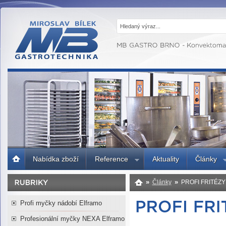
MB GASTRO
BRNO -
Gastrotechnika,
profesionální
kuchyně
Úvodní
Nabídka zboží
Reference
Aktuality
Články
strana
»
»
Články
PROFI FRITÉZY
Profi myčky nádobí Elframo
Profesionální myčky NEXA Elframo