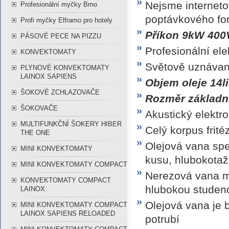
Nejsme interneto
Profesionální myčky Brno
poptávkového f
Profi myčky Elframo pro hotely
Příkon 9kW 400
PÁSOVÉ PECE NA PIZZU
Profesionální ele
KONVEKTOMATY
Světově uznávan
PLYNOVÉ KONVEKTOMATY
LAINOX SAPIENS
Objem oleje 14li
ŠOKOVÉ ZCHLAZOVAČE
Rozměr základn
ŠOKOVAČE
Akustický elektr
MULTIFUNKČNÍ ŠOKERY HIBER
Celý korpus frité
THE ONE
Olejová vana spe
MINI KONVEKTOMATY
kusu, hlubokotaž
MINI KONVEKTOMATY COMPACT
Nerezová vana má
KONVEKTOMATY COMPACT
hlubokou studen
LAINOX
Olejová vana je 
MINI KONVEKTOMATY COMPACT
LAINOX SAPIENS RELOADED
potrubí