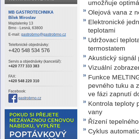
umožňuje optimáln
Olejová vana z n
MB GASTROTECHNIKA
Bílek Miroslav
Elektronické jed
Majdalenky 13
Brno - Lesná, 63800
teplotami
E-mail:
gastrobrno@gastrobrno.cz
Udržovací teplot
Telefonické objednávky:
termostatem
+420 548 534 576
Akustický signál
Servis a objednávky (kancelář):
Vizuální zobrazen
+420 777 333 383
Funkce MELTING 
FAX:
+420 548 220 310
pevného tuku a z
Facebook:
ve fázi zapnutí 
gastrobrno.cz
Kontrola teploty 
vany
Řízení tepelného
Cyklus automatic