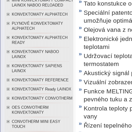
MINI KONVEKTOMATY COMPACT
Tato konstukce ol
LAINOX NABOO RELOADED
Speciální paten
KONVEKTOMATY ALPHATECH
umožňuje optimáln
PLYNOVÉ KONVEKTOMATY
Olejová vana z n
ALPHATECH
Elektronické jed
KONVEKTOMATY ALPHATECH
READY
teplotami
KONVEKTOMATY NABOO
Udržovací teplot
LAINOX
termostatem
KONVEKTOMATY SAPIENS
LAINOX
Akustický signál
KONVEKTOMATY REFERENCE
Vizuální zobrazen
KONVEKTOMATY Ready LAINOX
Funkce MELTING 
pevného tuku a z
KONVEKTOMATY CONVOTHERM
Kontrola teploty 
OES CONVOTHERM
KONVEKTOMATY
vany
CONVOTHERM MINI EASY
Řízení tepelného
TOUCH