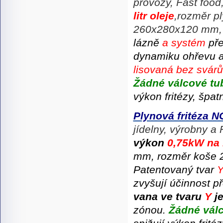
provozy,
Fast food
litr oleje
,
rozměr p
260x280x120 mm
lázně
a systém
pře
dynamiku ohřevu 
lisovaná bez svár
Žádné válcové tu
výkon fritézy, špat
Plynová fritéza 
jídelny, výrobny a
výkon
0,75kW na 1
mm,
rozměr koše
P
atentovaný tvar
zvyšují účinnost 
vana
ve tvaru
Y
j
zónou.
Žádné vál