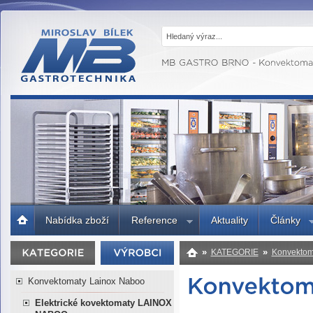
MB GASTRO
BRNO -
Gastrotechnika,
profesionální
kuchyně
Úvodní
Nabídka zboží
Reference
Aktuality
Články
strana
»
»
KATEGORIE
Konvektom
Konvektomaty Lainox Naboo
Elektrické kovektomaty LAINOX