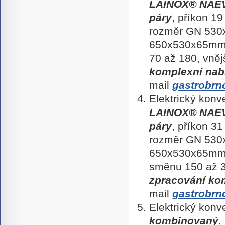
LAINOX
® NAE
páry
, příkon 1
rozměr GN 530
650x530x65mm, 
70 až 180, vně
komplexní nab
mail
gastrobrn
Elektrický kon
LAINOX
®
NAEV
páry
, příkon 3
rozměr GN 530
650x530x65m
směnu 150 až 
zpracování ko
mail
gastrobrn
Elektrický kon
kombinovaný
,