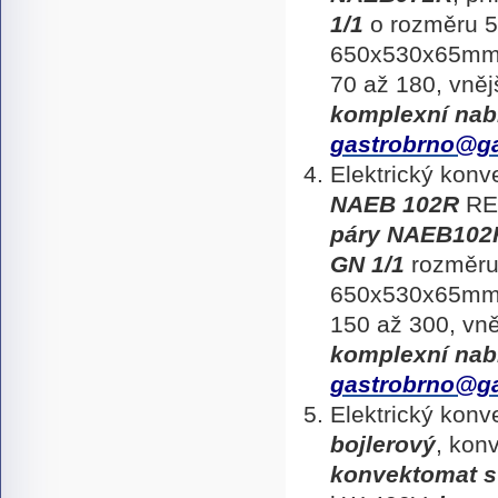
1/1
o rozměru 
650x530x65mm, 
70 až 180, vně
komplexní nab
gastrobrno@ga
Elektrický kon
NAEB 102R
RE
páry NAEB102
GN 1/1
rozměru
650x530x65mm, 
150 až 300, v
komplexní nab
gastrobrno@ga
Elektrický kon
bojlerový
, ko
konvektomat s