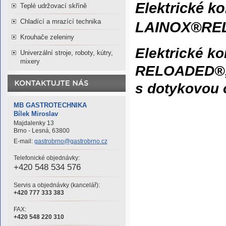
Elektrické 
Teplé udržovací skříně
Chladící a mrazící technika
LAINOX®RE
Krouhače zeleniny
Elektrické 
Univerzální stroje, roboty, kútry,
mixery
RELOADED®
s dotykovou
MB GASTROTECHNIKA
Bílek Miroslav
Majdalenky 13
Brno - Lesná, 63800
E-mail:
gastrobrno@gastrobrno.cz
Telefonické objednávky:
+420 548 534 576
Servis a objednávky (kancelář):
+420 777 333 383
FAX:
+420 548 220 310