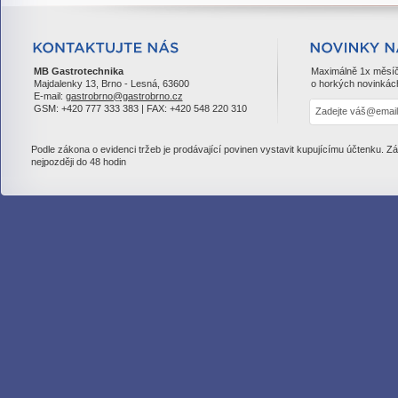
MB Gastrotechnika
Maximálně 1x měsí
Majdalenky 13, Brno - Lesná, 63600
o horkých novinkác
E-mail:
gastrobrno@gastrobrno.cz
GSM: +420 777 333 383 | FAX: +420 548 220 310
Podle zákona o evidenci tržeb je prodávající povinen vystavit kupujícímu účtenku. Z
nejpozději do 48 hodin