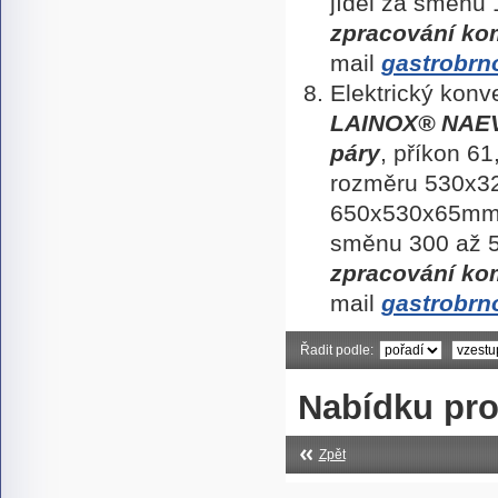
jídel za směnu
zpracování ko
mail
gastrobrn
Elektrický kon
LAINOX
® NAE
páry
, příkon 6
rozměru 530x3
650x530x65m
směnu 300 až 
zpracování ko
mail
gastrobrn
Řadit podle:
Nabídku pro
Zpět