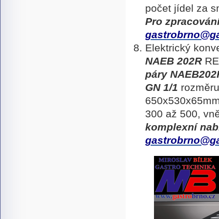
počet jídel za
Pro zpracován
gastrobrno@ga
Elektrický kon
NAEB 202R
RE
páry NAEB202
GN 1/1
rozměru
650x530x65mm, 
300 až 500, v
komplexní nab
gastrobrno@ga