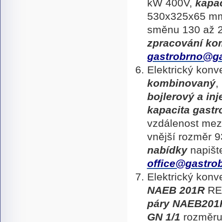
kW 400V,
kapac
530x325x65 mm,
směnu 130 až 
zpracování ko
gastrobrno@ga
Elektrický kon
kombinovaný
,
bojlerový a inj
kapacita gastr
vzdálenost mez
vnější rozměr
nabídky
napišt
office@gastro
Elektrický kon
NAEB 201R
RE
páry NAEB201
GN 1/1
rozměru