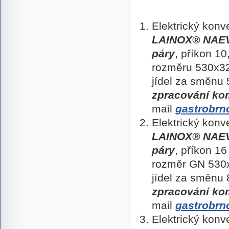
Elektrický kon
LAINOX
® NAE
páry
, příkon 1
rozměru 530x
jídel za směnu
zpracování ko
mail
gastrobrn
Elektrický kon
LAINOX
® NAE
páry
, příkon 1
rozměr GN 53
jídel za směnu
zpracování ko
mail
gastrobrn
Elektrický kon