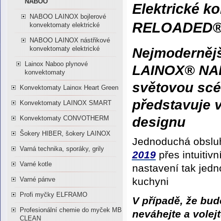
NABOO
Elektrické 
NABOO LAINOX bojlerové
RELOADED
konvektomaty elektrické
NABOO LAINOX nástřikové
konvektomaty elektrické
Nejmoderněj
Lainox Naboo plynové
LAINOX®
NA
konvektomaty
světovou sc
Konvektomaty Lainox Heart Green
představuje 
Konvektomaty LAINOX SMART
designu
Konvektomaty CONVOTHERM
Šokery HIBER, šokery LAINOX
Jednoduchá obsl
Varná technika, sporáky, grily
2019
přes intuitivn
Varné kotle
nastavení tak jedn
kuchyni
Varné pánve
Profi myčky ELFRAMO
V případě, že bu
Profesionální chemie do myček MB
neváhejte a volej
CLEAN