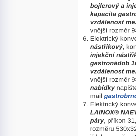
bojlerový a inj
kapacita gastr
vzdálenost me
vnější rozměr
Elektrický kon
nástřikový
, ko
injekční nástř
gastronádob 10
vzdálenost me
vnější rozměr
nabídky
napišt
mail
gastrobrn
Elektrický kon
LAINOX
®
NAE
páry
, příkon 3
rozměru 530x