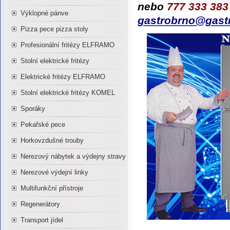
nebo
777 333 38
Výklopné pánve
gastrobrno@gast
Pizza pece pizza stoly
Profesionální fritézy ELFRAMO
Stolní elektrické fritézy
Elektrické fritézy ELFRAMO
Stolní elektrické fritézy KOMEL
Sporáky
Pekařské pece
Horkovzdušné trouby
Nerezový nábytek a výdejny stravy
Nerezové výdejní linky
Multifunkční přístroje
Regenerátory
Transport jídel