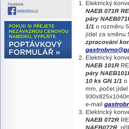
Elektrický kon
Facebook:
NAEB 071R
RE
gastrobrno.cz
páry
NAEB071
1/1
o rozměru 5
jídel za směnu
zpracování ko
gastrobrno@ga
Elektrický kon
NAEB 101R
RE
páry NAEB101
10 ks GN 1/1
o 
mm, počet jídel
930x825x104
e-mail
gastrob
Elektrický kon
NAEB 072R
RE
NAEB072R
, př