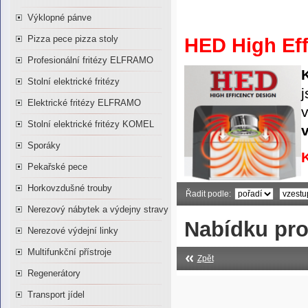
Výklopné pánve
Pizza pece pizza stoly
HED
High Ef
Profesionální fritézy ELFRAMO
K
Stolní elektrické fritézy
j
Elektrické fritézy ELFRAMO
Stolní elektrické fritézy KOMEL
v
Sporáky
K
Pekařské pece
Horkovzdušné trouby
Řadit podle:
Nerezový nábytek a výdejny stravy
Nabídku pro
Nerezové výdejní linky
Multifunkční přístroje
Zpět
Regenerátory
Transport jídel