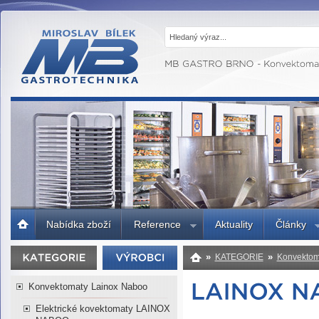
MB GASTRO
BRNO -
Gastrotechnika,
profesionální
kuchyně
Úvodní
Nabídka zboží
Reference
Aktuality
Články
strana
»
»
KATEGORIE
Konvektom
Konvektomaty Lainox Naboo
Elektrické kovektomaty LAINOX