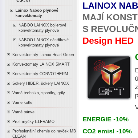
NABOO
LAINOX
NA
Lainox Naboo plynové
MAJÍ KONS
konvektomaty
NABOO LAINOX bojlerové
S REVOLUČ
konvektomaty plynové
Design HED
NABOO LAINOX nástřikové
konvektomaty plynové
Konvektomaty Lainox Heart Green
Konvektomaty LAINOX SMART
D
Konvektomaty CONVOTHERM
ú
Šokery HIBER, šokery LAINOX
Varná technika, sporáky, grily
p
Varné kotle
V
Varné pánve
ENERGIE -10%
Profi myčky ELFRAMO
CO2 emisí -10%
Profesionální chemie do myček MB
CLEAN