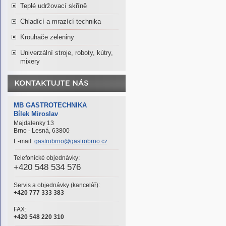
Teplé udržovací skříně
Chladící a mrazící technika
Krouhače zeleniny
Univerzální stroje, roboty, kútry,
mixery
MB GASTROTECHNIKA
Bílek Miroslav
Majdalenky 13
Brno - Lesná, 63800
E-mail:
gastrobrno@gastrobrno.cz
Telefonické objednávky:
+420 548 534 576
Servis a objednávky (kancelář):
+420 777 333 383
FAX:
+420 548 220 310