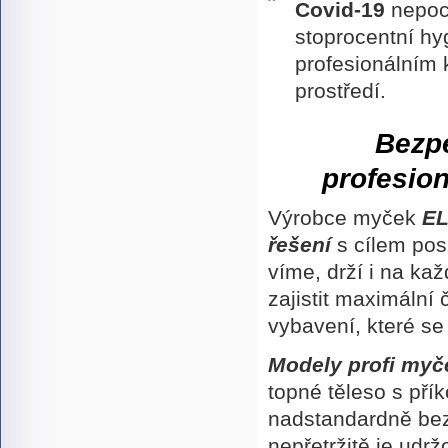
Covid-19
nepoch
stoprocentní h
profesionálním
prostředí.
Bezp
profesio
Výrobce myček
E
řešení
s cílem po
víme, drží i na ka
zajistit maximální 
vybavení, které se
Modely profi my
topné těleso s př
nadstandardně bez
nepřetržitě je udrž