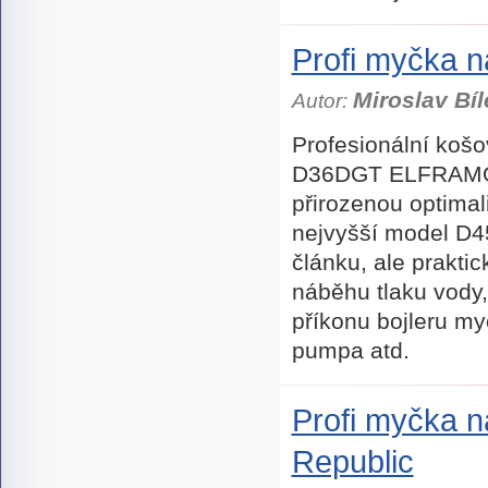
Profi myčka 
Miroslav Bíl
Autor:
Profesionální koš
D36DGT ELFRAMO® j
přirozenou optimal
nejvyšší model D
článku, ale praktic
náběhu tlaku vody,
příkonu bojleru m
pumpa atd.
Profi myčka
Republic