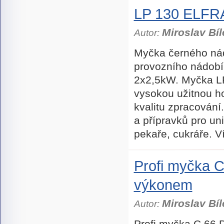
LP 130 ELFRA
Miroslav Bíl
Autor:
Myčka černého ná
provozního nádob
2x2,5kW. Myčka L
vysokou užitnou h
kvalitu zpracování
a přípravků pro uni
pekaře, cukráře. Ví
Profi myčka
výkonem
Miroslav Bíl
Autor:
Profi myčka C 66