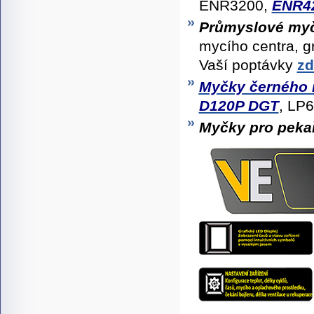
ENR3200,
ENR4
Průmyslové my
mycího centra, g
Vaší poptávky
zd
Myčky černého 
D120P DGT
, LP
Myčky pro peka