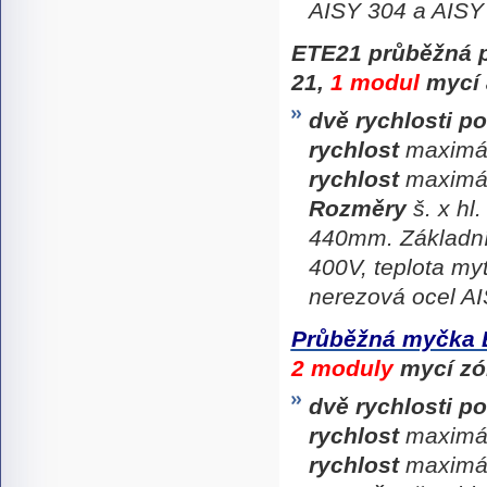
AISY 304 a AISY
ETE21
průběžná 
21,
1 modul
mycí 
dvě rychlosti p
rychlost
maximál
rychlost
maximál
Rozměry
š. x hl
440mm. Základní
400V, teplota my
nerezová ocel AI
Průběžná myčka 
2 moduly
mycí zó
dvě rychlosti p
rychlost
maximál
rychlost
maximál