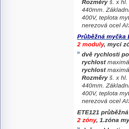
Rozměry
š. x hl
440mm. Základní
400V, teplota my
nerezová ocel AI
Průběžná myčka 
2 moduly
, mycí z
dvě rychlosti p
rychlost
maximál
rychlost
maximál
Rozměry
š. x hl
440mm. Základní
400V, teplota my
nerezová ocel AI
ETE121 průběžná
2 zóny
, 1.zóna my