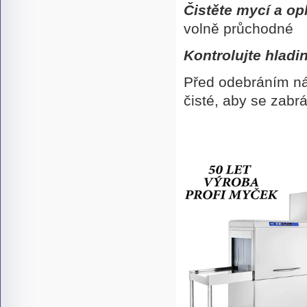
Čistěte mycí a o
volně průchodné
Kontrolujte hlad
Před odebráním nád
čisté, aby se zabr