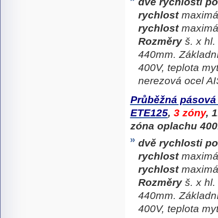
dvě rychlosti p
rychlost
maximál
rychlost
maximál
Rozměry
š. x hl
440mm. Základní
400V, teplota my
nerezová ocel AI
Průběžná pásová
ETE125
,
3 zóny
, 
zóna oplachu 400
dvě rychlosti p
rychlost
maximál
rychlost
maximál
Rozměry
š. x hl
440mm. Základní
400V, teplota my