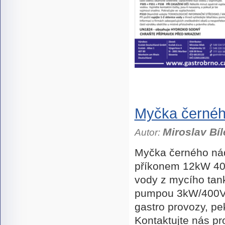
Myčka černé
Miroslav Bíl
Autor:
Myčka černého n
příkonem 12kW 400
vody z mycího tan
pumpou 3kW/400V, 
gastro provozy, pe
Kontaktujte nás pr