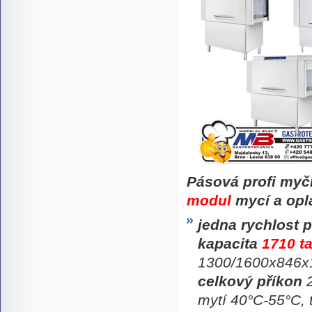
Pásová profi myč
modul
mycí a opl
jedna rychlost 
kapacita
1710 ta
1300/1600x846x
celkový příkon
2
mytí 40°C-55°C, 