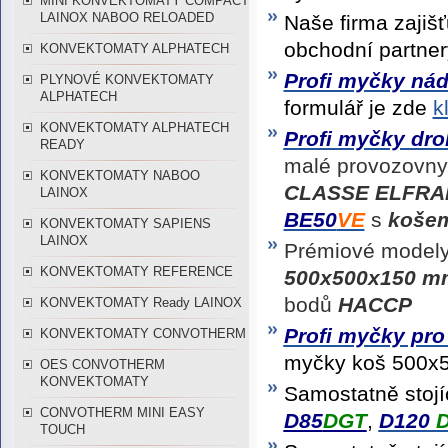
MINI KONVEKTOMATY COMPACT
LAINOX NABOO RELOADED
Naše firma zajiš
obchodní partner
KONVEKTOMATY ALPHATECH
Profi myčky nád
PLYNOVÉ KONVEKTOMATY
ALPHATECH
formulář je zde
k
KONVEKTOMATY ALPHATECH
Profi myčky dr
READY
malé provozovn
KONVEKTOMATY NABOO
CLASS
E ELFR
LAINOX
BE50
VE
s
koše
KONVEKTOMATY SAPIENS
LAINOX
Prémiové modely
KONVEKTOMATY REFERENCE
500x500x150 m
bodů
HACCP
KONVEKTOMATY Ready LAINOX
Profi
myčky pro 
KONVEKTOMATY CONVOTHERM
myčky koš 500
OES CONVOTHERM
KONVEKTOMATY
Samostatně stoj
CONVOTHERM MINI EASY
D85
DGT
,
D120
TOUCH