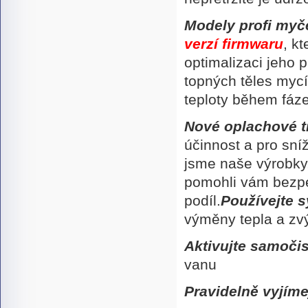
Modely profi my
verzí firmwaru
, k
optimalizaci jeho 
topných těles mycí 
teploty během fáze
Nové oplachové t
účinnost a pro sní
jsme naše výrobky
pomohli vám bezpeč
podíl.
Používejte 
výměny tepla a zvý
Aktivujte samočis
vanu
Pravidelně vyjímejt