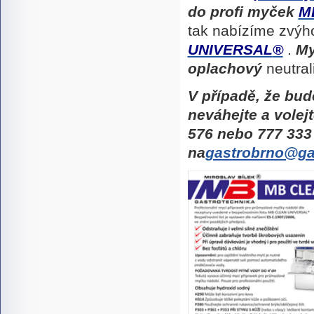
do profi myček
M
tak nabízíme zvýh
UNIVERSAL
®
.
My
oplachový
neutral
V případě, že bu
neváhejte a volej
576
nebo
777 333
na
gastrobrno@ga