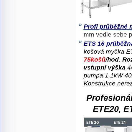
Profi průběžné
mm vedle sebe 
ETS 16 průběžná
košová myčka E
75košů
/hod
.
Ro
vstupní výška
4
pumpa 1,1kW 400V
Konstrukce nere
Profesioná
ETE20, ET