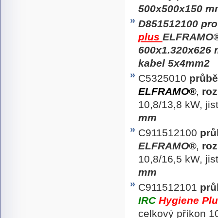
500x500x150 m
D851512100
pro
plus
ELFRAMO
600x1.320x626 m
kabel 5x4mm2
C5325010
průbě
ELFRAMO®
,
ro
10,8/13,8 kW, ji
mm
C911512100
prů
ELFRAMO®
,
ro
10,8/16,5 kW, ji
mm
C911512101
prů
IRC
Hygiene Pl
celkový příkon 1