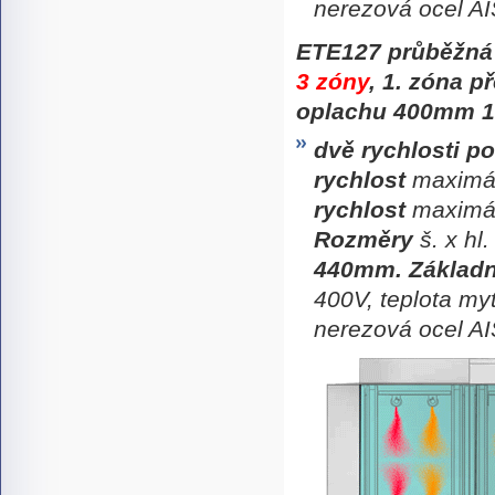
nerezová ocel AI
ETE127
průběžná
3 zóny
, 1. zóna 
oplachu 400mm 1.
dvě rychlosti p
rychlost
maximál
rychlost
maximál
Rozměry
š. x hl.
440mm. Základn
400V, teplota my
nerezová ocel A