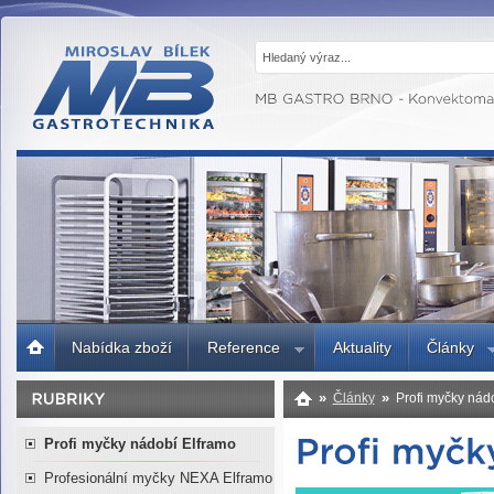
MB GASTRO
BRNO -
Gastrotechnika,
profesionální
kuchyně
Úvodní
Nabídka zboží
Reference
Aktuality
Články
strana
»
»
Články
Profi myčky nád
Profi myčky nádobí Elframo
Profesionální myčky NEXA Elframo