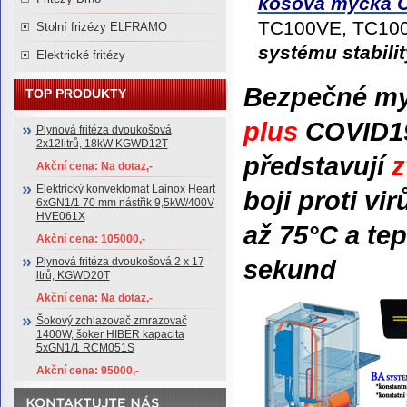
košová myčka 
TC100VE, TC10
Stolní frizézy ELFRAMO
systému stabilit
Elektrické fritézy
Bezpečné my
TOP PRODUKTY
plus
COVID19
Plynová fritéza dvoukošová
2x12litrů, 18kW KGWD12T
představují
z
Akční cena: Na dotaz,-
Elektrický konvektomat Lainox Heart
boji proti vi
6xGN1/1 70 mm nástřik 9,5kW/400V
HVE061X
až 75°C a te
Akční cena: 105000,-
sekund
Plynová fritéza dvoukošová 2 x 17
ltrů, KGWD20T
Akční cena: Na dotaz,-
Šokový zchlazovač zmrazovač
1400W, šoker HIBER kapacita
5xGN1/1 RCM051S
Akční cena: 95000,-