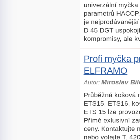
univerzální myčka
parametrů HACCP
je nejprodávanější
D 45 DGT uspokojí
kompromisy, ale kv
Profi myčka p
ELFRAMO
Miroslav Bíl
Autor:
Průběžná košová 
ETS15, ETS16, ko
ETS 15 lze provoz
Přímé exlusivní z
ceny. Kontaktujte 
nebo volejte T. 4