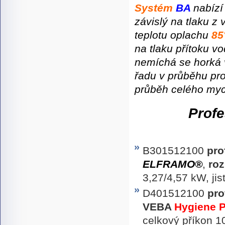
Systém
BA
nabízí
závislý na tlaku z
teplotu oplachu
85
na tlaku přítoku v
nemíchá se horká 
řadu v průběhu pro
průběh celého myc
Profe
B301512100
pro
ELFRAMO®
,
ro
3,27/4,57 kW, ji
D401512100
pro
VEBA
Hygiene 
celkový příkon 1