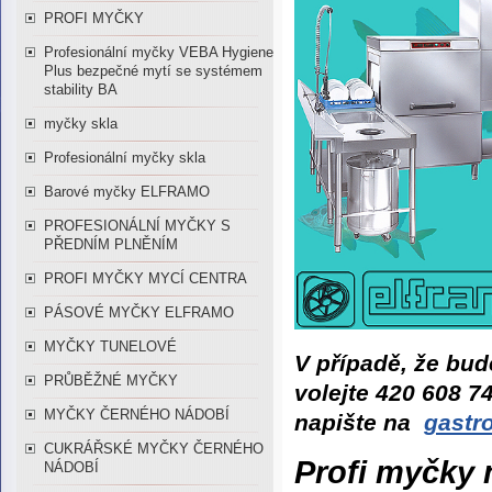
PROFI MYČKY
Profesionální myčky VEBA Hygiene
Plus bezpečné mytí se systémem
stability BA
myčky skla
Profesionální myčky skla
Barové myčky ELFRAMO
PROFESIONÁLNÍ MYČKY S
PŘEDNÍM PLNĚNÍM
PROFI MYČKY MYCÍ CENTRA
PÁSOVÉ MYČKY ELFRAMO
MYČKY TUNELOVÉ
V případě, že bud
PRŮBĚŽNÉ MYČKY
volejte 420 608 7
MYČKY ČERNÉHO NÁDOBÍ
napište na
gastr
CUKRÁŘSKÉ MYČKY ČERNÉHO
Profi myčky
NÁDOBÍ