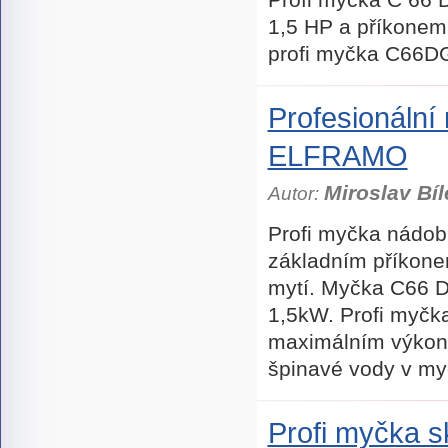
1,5 HP a příkonem
profi myčka C66DGT
Profesionáln
ELFRAMO
Miroslav Bíl
Autor:
Profi myčka nádo
základním příkone
mytí. Myčka C66 
1,5kW. Profi myčk
maximálním výkon
špinavé vody v my
Profi myčka