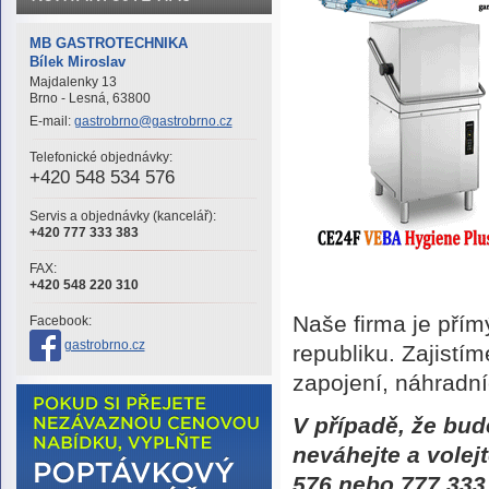
MB GASTROTECHNIKA
Bílek Miroslav
Majdalenky 13
Brno - Lesná, 63800
E-mail:
gastrobrno@gastrobrno.cz
Telefonické objednávky:
+420 548 534 576
Servis a objednávky (kancelář):
+420 777 333 383
FAX:
+420 548 220 310
Naše firma je př
Facebook:
gastrobrno.cz
republiku. Zajistí
zapojení, náhradní
V případě, že bu
neváhejte a volej
576
nebo
777 333