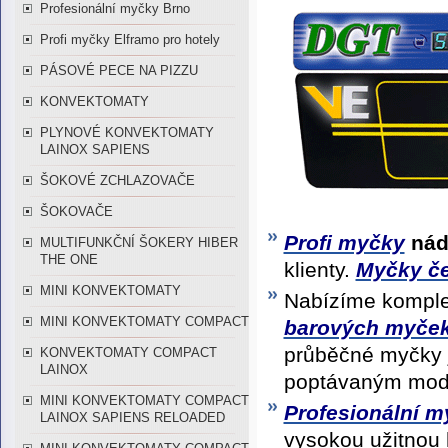
Profesionální myčky Brno
Profi myčky Elframo pro hotely
PÁSOVÉ PECE NA PIZZU
KONVEKTOMATY
PLYNOVÉ KONVEKTOMATY
LAINOX SAPIENS
ŠOKOVÉ ZCHLAZOVAČE
ŠOKOVAČE
Profi myčky
nád
MULTIFUNKČNÍ ŠOKERY HIBER
THE ONE
klienty.
Myčky č
MINI KONVEKTOMATY
Nabízíme komple
MINI KONVEKTOMATY COMPACT
barových myče
průběčné myčky 
KONVEKTOMATY COMPACT
LAINOX
poptávaným mod
MINI KONVEKTOMATY COMPACT
Profesionální m
LAINOX SAPIENS RELOADED
vysokou užitnou 