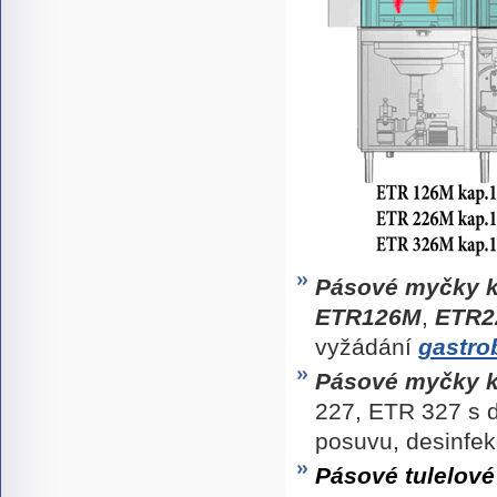
Pásové myčky 
ETR126M
,
ETR2
vyžádání
gastro
Pásové myčky 
227, ETR 327 s d
posuvu, desinfek
Pásové tulelové