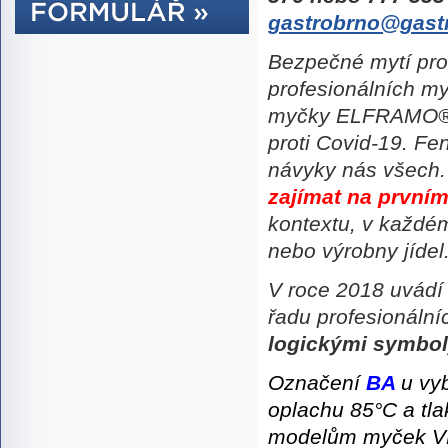
gastrobrno@gast
Bezpečné mytí pro
profesionálních m
myčky
ELFRAMO
proti Covid-19. F
návyky nás všech
zajímat na prvním
kontextu, v každé
nebo výrobny jídel
V roce 2018 uvádí
řadu profesionální
logickými symbo
Označení
BA
u vy
oplachu 85°C
a
tl
modelům myček VE,