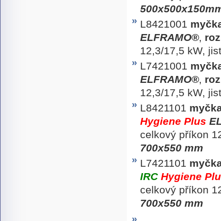
500x500x150m
L8421001
myčka
ELFRAMO®
,
ro
12,3/17,5 kW, ji
L7421001
myčka
ELFRAMO®
,
roz
12,3/17,5 kW, ji
L8421101
myčka
Hygiene Plus
E
celkový příkon 1
700x550 mm
L7421101
myčka
IRC
Hygiene Pl
celkový příkon 1
700x550 mm