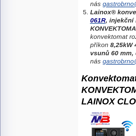
nás
gastrobrno
Lainox®
konve
061R
,
injekční
KONVEKTOMA
konvektomat ro
příkon
8,25kW
vsunů 60 mm,
nás
gastrobrno
Konvektoma
KONVEKTO
LAINOX CL