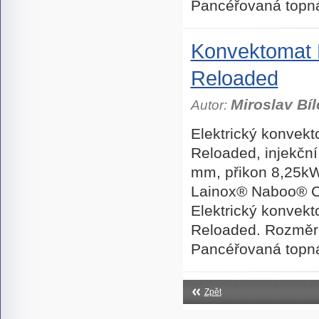
Pancéřovaná topn
Konvektomat
Reloaded
Miroslav Bíl
Autor:
Elektrický konve
Reloaded, injekční
mm, přikon 8,25kW
Lainox® Naboo® C
Elektrický konve
Reloaded. Rozměr
Pancéřovaná topn
Zpět