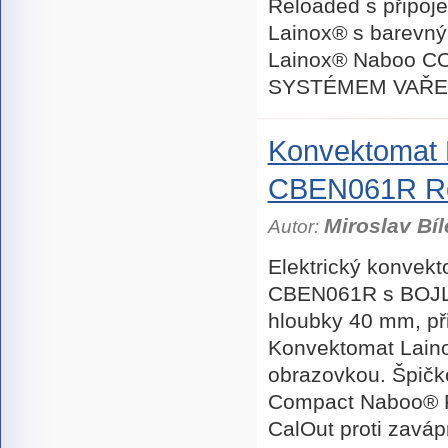
Reloaded s připo
Lainox® s barevn
Lainox® Naboo 
SYSTÉMEM VAŘENÍ 
Konvektomat 
CBEN061R R
Miroslav Bíl
Autor:
Elektrický konve
CBEN061R s BOJLE
hloubky 40 mm, př
Konvektomat Lain
obrazovkou. Špič
Compact Naboo® 
CalOut proti zaváp