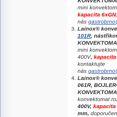
KONVEKTOMA
mini konvektom
kapacita 6xGN
nás
gastrobrno
Lainox®
konve
101R
,
nástřiko
KONVEKTOMA
mini konvektom
400V
,
kapacita
kontaktujte
nás
gastrobrno
Lainox®
konv
061R,
BOJLERO
KONVEKTOMA
konvektomat ro
400V
,
kapacita
mm,
doporučen