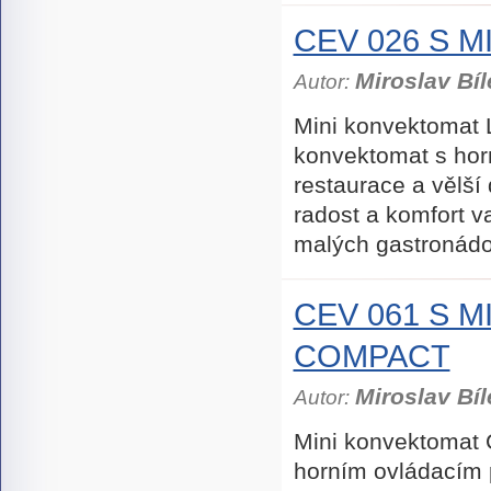
CEV 026 S 
Miroslav Bíl
Autor:
Mini konvektomat 
konvektomat s hor
restaurace a vělš
radost a komfort v
malých gastronád
CEV 061 S 
COMPACT
Miroslav Bíl
Autor:
Mini konvektomat
horním ovládacím 