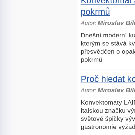
Konvektomat a
pokrmů
Miroslav Bíl
Autor:
Dnešní moderní ku
kterým se stává kva
přesvědčen o opaku
pokrmů
Proč hledat k
Miroslav Bíl
Autor:
Konvektomaty LAI
italskou značku vý
světové špičky výv
gastronomie vyžaduj