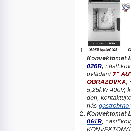
Konvektomat
026R
,
nástřiko
ovládání
7"
AU
OBRAZOVKA
,
5,25kW 400V, k
den
, kontaktujt
nás
gastrobrno
Konvektomat
061R
,
nástřikov
KONVEKTOMAT