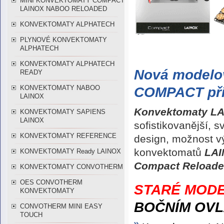
MINI KONVEKTOMATY COMPACT
LAINOX NABOO RELOADED
KONVEKTOMATY ALPHATECH
PLYNOVÉ KONVEKTOMATY
ALPHATECH
KONVEKTOMATY ALPHATECH
Nová modelo
READY
KONVEKTOMATY NABOO
COMPACT přin
LAINOX
Konvektomaty L
KONVEKTOMATY SAPIENS
LAINOX
sofistikovanější, 
KONVEKTOMATY REFERENCE
design, možnost vý
konvektomatů
LAI
KONVEKTOMATY Ready LAINOX
Compact Reload
KONVEKTOMATY CONVOTHERM
OES CONVOTHERM
STARÉ MOD
KONVEKTOMATY
BOČNÍM OV
CONVOTHERM MINI EASY
TOUCH