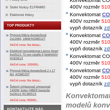
Konvektomat CO
400V rozměr
51
Stolní frizézy ELFRAMO
Konvektomat
CO
Elektrické fritézy
400V rozměr
51
TOP PRODUKTY
vypň dotazník
zd
Konvektomat
CO
Plynová fritéza dvoukošová
2x12litrů, 18kW KGWD12T
400V rozměr
51
Akční cena: Na dotaz,-
vypň dotazník
zd
Elektrický konvektomat Lainox Heart
6xGN1/1 70 mm nástřik 9,5kW/400V
Konvektomat CO
HVE061X
400V rozměr
51
Akční cena: 105000,-
Konvektomat
CO
Plynová fritéza dvoukošová 2 x 17
ltrů, KGWD20T
400V rozměr
51
Akční cena: Na dotaz,-
vypň dotazník
zd
Šokový zchlazovač zmrazovač
1400W, šoker HIBER kapacita
Konvektoma
5xGN1/1 RCM051S
Akční cena: 95000,-
modelů konv