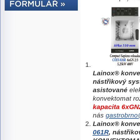
Lainox® konv
nástřikový sys
asistované
ele
konvektomat ro
kapacita 6xGN
nás
gastrobrno
Lainox®
konve
061R
,
nástřiko