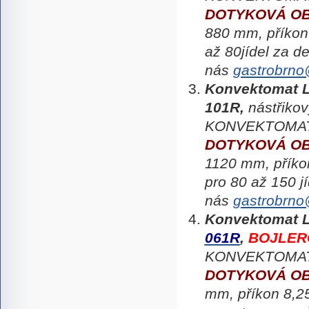
DOTYKOVÁ O
880 mm, příkon
až 80jídel za d
nás
gastrobrno
Konvektomat
101R,
nástřikov
KONVEKTOMAT
DOTYKOVÁ O
1120 mm, přík
pro
80 až 150 jí
nás
gastrobrno
Konvektomat
061R
,
BOJLERO
KONVEKTOMA
DOTYKOVÁ O
mm, příkon 8,