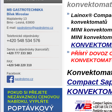
konvektoma
MB GASTROTECHNIKA
Lainox® Compac
Bílek Miroslav
Majdalenky 13
konvektomatů
Brno - Lesná, 63800
E-mail:
gastrobrno@gastrobrno.cz
MINI konvektom
MINI konvekto
Telefonické objednávky:
+420 548 534 576
KONVEKTOM
Servis a objednávky (kancelář):
PŘÍMÝ DOVOZ 
+420 777 333 383
KONVEKTOMA
FAX:
+420 548 220 310
Konvektoma
Facebook:
gastrobrno.cz
Compact
Sa
KONVEKTO