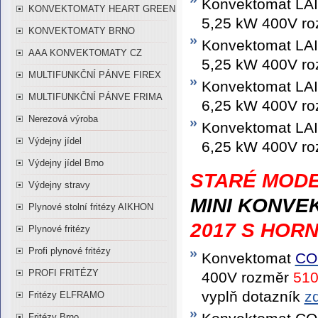
Konvektomat LA
KONVEKTOMATY HEART GREEN
5,25 kW 400V ro
KONVEKTOMATY BRNO
Konvektomat LA
AAA KONVEKTOMATY CZ
5,25 kW 400V ro
MULTIFUNKČNÍ PÁNVE FIREX
Konvektomat LA
MULTIFUNKČNÍ PÁNVE FRIMA
6,25 kW 400V ro
Nerezová výroba
Konvektomat LA
Výdejny jídel
6,25 kW 400V ro
Výdejny jídel Brno
STARÉ MODE
Výdejny stravy
MINI KONVE
Plynové stolní fritézy AIKHON
2017 S HOR
Plynové fritézy
Profi plynové fritézy
Konvektomat
CO
PROFI FRITÉZY
400V rozměr
51
vyplň dotazník
zd
Fritézy ELFRAMO
Fritézy Brno