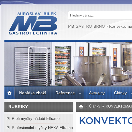
MB GASTRO
BRNO -
Gastrotechnika,
profesionální
kuchyně
Úvodní
Nabídka zboží
Reference
Aktuality
Články
strana
»
»
Články
KONVEKTOMAT
Profi myčky nádobí Elframo
Profesionální myčky NEXA Elframo