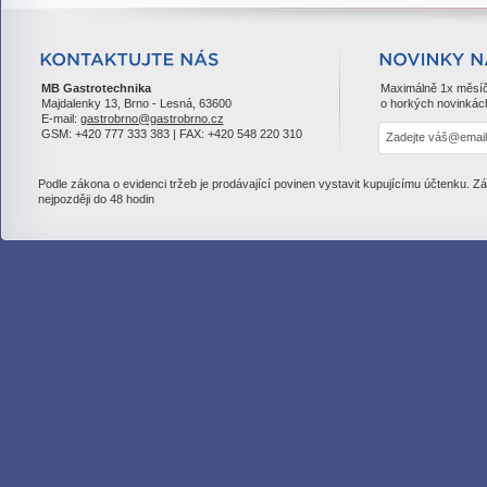
MB Gastrotechnika
Maximálně 1x měsí
Majdalenky 13, Brno - Lesná, 63600
o horkých novinkác
E-mail:
gastrobrno@gastrobrno.cz
GSM: +420 777 333 383 | FAX: +420 548 220 310
Podle zákona o evidenci tržeb je prodávající povinen vystavit kupujícímu účtenku. Z
nejpozději do 48 hodin