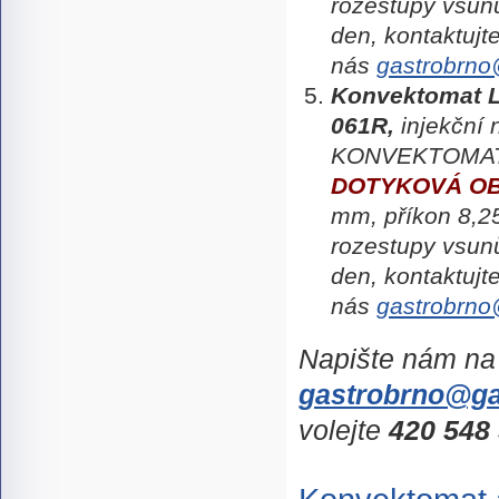
rozestupy vsu
den,
kontaktujt
nás
gastrobrno
Konvektomat
061R,
injekční 
KONVEKTOMA
DOTYKOVÁ O
mm, příkon 8,
rozestupy vsu
den,
kontaktujt
nás
gastrobrno
Napište nám na
gastrobrno@ga
volejte
420
548 