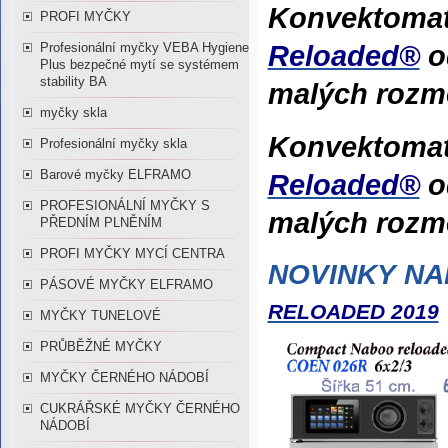
Konvektom
PROFI MYČKY
Reloaded®
Profesionální myčky VEBA Hygiene
Plus bezpečné mytí se systémem
stability BA
malých rozm
myčky skla
Konvektoma
Profesionální myčky skla
Barové myčky ELFRAMO
Reloaded®
PROFESIONÁLNÍ MYČKY S
malých rozm
PŘEDNÍM PLNĚNÍM
PROFI MYČKY MYCÍ CENTRA
NOVINKY N
PÁSOVÉ MYČKY ELFRAMO
RELOADED 2019
MYČKY TUNELOVÉ
PRŮBĚŽNÉ MYČKY
MYČKY ČERNÉHO NÁDOBÍ
CUKRÁŘSKÉ MYČKY ČERNÉHO
NÁDOBÍ