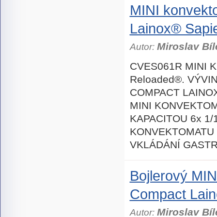
MINI konvek
Lainox® Sapi
Miroslav Bíl
Autor:
CVES061R MINI 
Reloaded®. VÝVI
COMPACT LAINOX
MINI KONVEKTOM
KAPACITOU 6x 1/
KONVEKTOMATU 8
VKLÁDÁNÍ GAST
Bojlerový MI
Compact Lai
Miroslav Bíl
Autor: