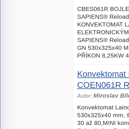
CBES061R BOJL
SAPIENS® Reloa
KONVEKTOMAT L
ELEKTRONICKÝM
SAPIENS® Reload
GN 530x325x40 
PŘÍKON 8,25KW 
Konvektomat 
COEN061R R
Miroslav Bíl
Autor:
Konvektomat Lain
530x325x40 mm, ší
30 až 80,MINI ko