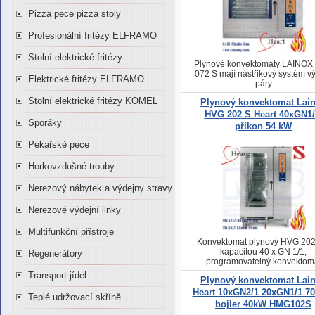
Pizza pece pizza stoly
Profesionální fritézy ELFRAMO
Stolní elektrické fritézy
Plynové konvektomaty LAINOX
072 S mají nástřikový systém v
Elektrické fritézy ELFRAMO
páry
Stolní elektrické fritézy KOMEL
Plynový konvektomat Lai
HVG 202 S Heart 40xGN1/
Sporáky
příkon 54 kW
Pekařské pece
Horkovzdušné trouby
Nerezový nábytek a výdejny stravy
Nerezové výdejní linky
Multifunkční přístroje
Konvektomat plynový HVG 202
kapacitou 40 x GN 1/1,
Regenerátory
programovatelný konvektom
plynový
Transport jídel
Plynový konvektomat Lai
Heart 10xGN2/1 20xGN1/1 7
Teplé udržovací skříně
bojler 40kW HMG102S