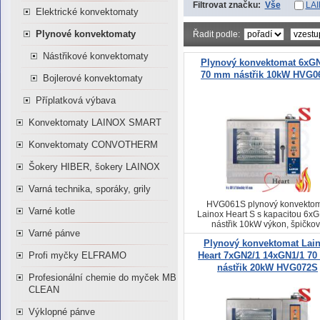
Filtrovat značku:
Vše
LA
Elektrické konvektomaty
Plynové konvektomaty
Řadit podle:
Nástřikové konvektomaty
Plynový konvektomat 6xGN
70 mm nástřik 10kW HVG0
Bojlerové konvektomaty
Příplatková výbava
Konvektomaty LAINOX SMART
Konvektomaty CONVOTHERM
Šokery HIBER, šokery LAINOX
Varná technika, sporáky, grily
HVG061S plynový konvektom
Varné kotle
Lainox Heart S s kapacitou 6x
nástřik 10kW výkon, špičkov
Varné pánve
ekonomický provoz
Plynový konvektomat Lai
Profi myčky ELFRAMO
Heart 7xGN2/1 14xGN1/1 7
nástřik 20kW HVG072S
Profesionální chemie do myček MB
CLEAN
Výklopné pánve