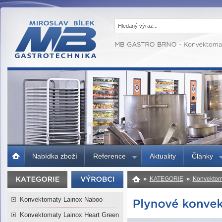
MB GASTRO
BRNO -
Gastrotechnika,
profesionální
kuchyně
Úvodní
Nabídka zboží
Reference
Aktuality
Články
strana
»
»
KATEGORIE
Konvektom
Konvektomaty Lainox Naboo
Konvektomaty Lainox Heart Green