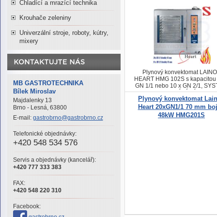
Chladící a mrazící technika
Krouhače zeleniny
Univerzální stroje, roboty, kútry,
mixery
Plynový konvektomat LAIN
HEART HMG 102S s kapacitou 
MB GASTROTECHNIKA
GN 1/1 nebo 10 x GN 2/1, SY
Bílek Miroslav
PROTI USAZOVÁNÍ VÁPENA
Plynový konvektomat Lai
SOLÍ CALOUT
Majdalenky 13
Heart 20xGN1/1 70 mm boj
Brno - Lesná, 63800
48kW HMG201S
E-mail:
gastrobrno@gastrobrno.cz
Telefonické objednávky:
+420 548 534 576
Servis a objednávky (kancelář):
+420 777 333 383
FAX:
+420 548 220 310
Facebook: